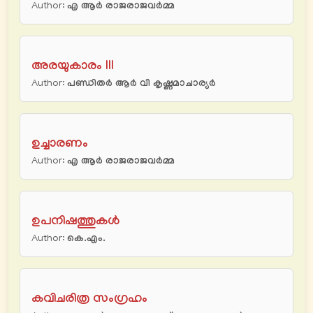
Author:
എ ആർ രാജരാജവർമ്മ
അരയുകാരം III
Author:
പണ്ഡിതർ ആർ വി കൃഷ്ണമാചാര്യർ
ഉച്ചാരണം
Author:
എ ആർ രാജരാജവർമ്മ
ഉപനിഷത്തുകൾ
Author:
കെ.എം.
കവിചരിത്ര സംഗ്രഹം