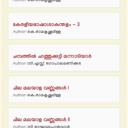
Author:
കെ.രാമകൃഷ്ണപ്പിള്ള
കേരളീയഭാഷാശാകുന്തളം - 3
Author:
കെ.രാമകൃഷ്ണപ്പിള്ള
ചമ്പത്തിൽ ചാത്തുക്കുട്ടി മന്നാടിയാർ
Author:
സി.എസ്സ്. ഗോപാലപ്പണിക്കര്‍
ചില മലയാള വൎണ്ണങ്ങൾ I
Author:
കെ.രാമകൃഷ്ണപ്പിള്ള
ചില മലയാള വൎണ്ണങ്ങൾ II
Author:
സി രാഘവപൊതുവാൾ