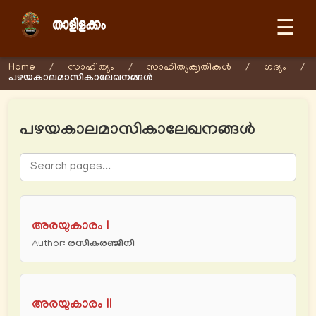
☰
Home
/
സാഹിത്യം
/
സാഹിത്യക‍ൃതികള്‍
/
ഗദ്യം
/
പഴയകാലമാസികാലേഖനങ്ങള്‍
പഴയകാലമാസികാലേഖനങ്ങള്‍
അരയുകാരം I
Author:
രസികരഞ്ജിനി
അരയുകാരം II