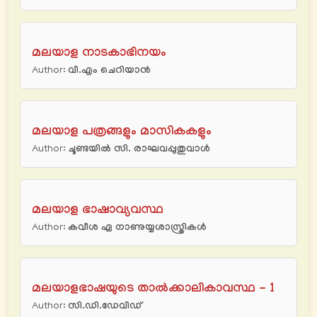
മലയാള നാടകാഭിനയം
Author:
വി.എം ചെറിയാൻ
മലയാള പത്രങ്ങളും മാസികകളും
Author:
ചൂണ്ടയിൽ സി. രാഘവപ്പുതുവാൾ
മലയാള ഭാഷാവ്യവസ്ഥ
Author:
കവീശ ഏ നാണുയ്യശാസ്ത്രികൾ
മലയാളഭാഷയുടെ താൽക്കാലികാവസ്ഥ - 1
Author:
സി.ഡി.ഡേവിഡ്