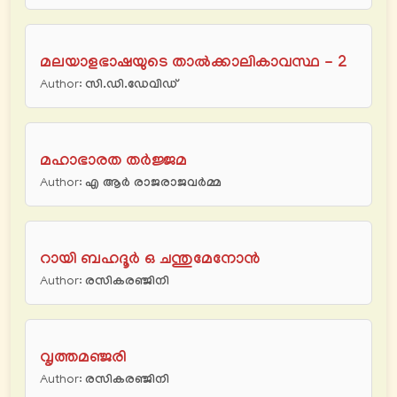
മലയാളഭാഷയുടെ താൽക്കാലികാവസ്ഥ - 2
Author:
സി.ഡി.ഡേവിഡ്
മഹാഭാരത തർജ്ജമ
Author:
എ ആർ രാജരാജവർമ്മ
റായി ബഹദൂർ ഒ ചന്തുമേനോൻ
Author:
രസികരഞ്ജിനി
വൃത്തമഞ്ജരി
Author:
രസികരഞ്ജിനി