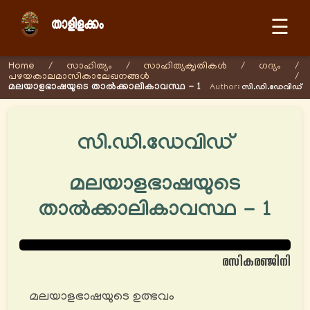
☰
Home
/
സാഹിത്യം
/
സാഹിത്യക‍ൃതികള്‍
/
ഗദ്യം
/
പഴയകാലമാസികാലേഖനങ്ങള്‍
/
മലയാളഭാഷയുടെ താൽക്കാലികാവസ്ഥ - 1
Author:
സി.ഡി.ഡേവിഡ്
സി.ഡി.ഡേവിഡ്
മലയാളഭാഷയുടെ
താൽക്കാലികാവസ്ഥ - 1
രസികരഞ്ജിനി
മലയാളഭാഷയുടെ ഉത്ഭവം