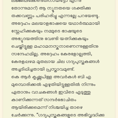
ലജ്ജിപ്പിക്കേണ്ടതിനായിട്ടോ എന്നു
തോന്നുമാറ്) ആ ന്യൂനതയെ ശക്തിക്കു
തക്കവണ്ണം പരിഹരിച്ചു എന്നല്ലേ പറയേണ്ടൂ.
അദ്ദേഹം മലയാളഭാഷയെ യഥാർത്ഥമായി
സ്നേഹിക്കുകയും നമ്മുടെ ഭാഷയുടെ
അഭ്യുദയത്തിനു വേണ്ടി യത്നിക്കുകയും
ചെയ്തിട്ടുള്ള മഹാമനസ്കനാണെന്നുള്ളതിനു
സന്ദേഹമില്ല. അദ്ദേഹം കേരളോല്പത്തി,
കേരളപ്പഴമ മുതലായ ചില ഗദ്യപുസ്തകങ്ങൾ
അച്ചടിപ്പിച്ചതായി പ്രസ്താവമുണ്ട്.
കെ ആർ കൃഷ്ണപിള്ള അവർകൾ ബി എ
മുമ്പൊരിക്കൽ എഴുതിയിട്ടുള്ളതിൽ നിന്നും
ഏതാനും വാചകങ്ങൾ ഇവിടെ എടുത്തു
കാണിക്കുന്നത് സന്ദർഭോചിതം
ആയിരിക്കുമെന്ന് നിശ്ചയിച്ച താഴെ
ചേർക്കുന്നു. “ഗദ്യപുസ്തകങ്ങളുടെ അഭിവൃദ്ധിക്കു