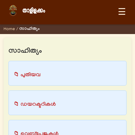
☰
സാഹിത്യം
Home
/
സാഹിത്യം
📁 പുതിയവ
📁 ഡയറക്ടറികള്‍
📁 വെബ്പേജുകള്‍