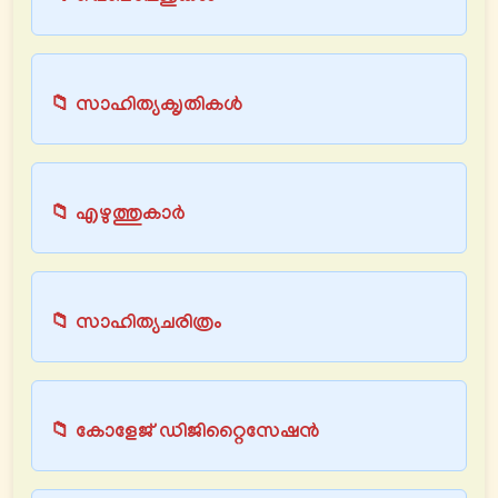
📁 സാഹിത്യക‍ൃതികള്‍
📁 എഴുത്തുകാര്‍
📁 സാഹിത്യചരിത്രം
📁 കോളേജ് ഡിജിറ്റൈസേഷന്‍