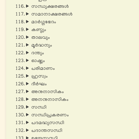
സന്ധ്യക്ഷരങ്ങൾ
സമാനാക്ഷരങ്ങൾ
മാർഗ്ഗഭേദം
കണ്ഠ്യം
താലവ്യം
മൂർദ്ധന്യം
ദന്ത്യം
ഓഷ്ഠ്യം
പരിമാണം
ഹ്രസ്വം
ദീർഘം
അനുനാസികം
അനനുനാസികം
സന്ധി
സന്ധിപ്രകരണം
പദമദ്ധ്യസന്ധി
പദാന്തസന്ധി
ഉഭയസന്ധി