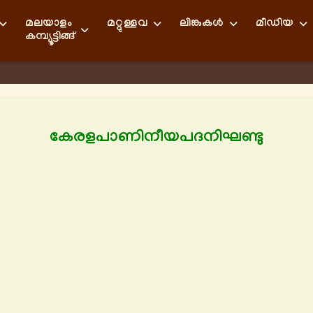
മലയാളം
മറ്റുള്ളവ
ലിങ്കുകള്‍
മീഡിയ
കമ്പ്യൂട്ടിങ്ങ്
കേരളപാണിനീയപദനിഘണ്ടു