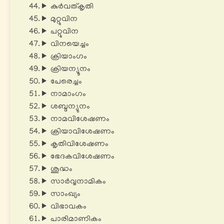
കുർവത്കൃതി
മുറ്റുവിന
പറ്റുവിന
വിനയെച്ചം
ക്രിയാംഗം
ക്രിയന്യൂനം
പേരെച്ചം
നാമാംഗം
ശബ്ദന്യുനം
നാമവിശേഷണം
ക്രിയാവിശേഷണം
കൃതിവിശേഷണം
ഭേദകവിശേഷണം
ശുദ്ധം
സാർവ്വനാമികം
സാംഖ്യം
വിഭാവകം
പാരിമാണികം