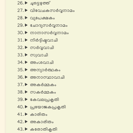
ചുട്ടെഴുത്ത്
വിവേചകസർവ്വനാമം
വ്യപേക്ഷകം
ചോദ്യസർവ്വനാമം
നാനാസർവ്വനാമം
നിർദ്ദിഷ്ടവാചി
സർവ്വവാചി
സ്വവാചി
അംശവാചി
അന്യാർത്ഥകം
അനാസ്ഥാവാചി
അകർമ്മകം
സകർമ്മകം
കേവലപ്രകൃതി
പ്രയോജകപ്രകൃതി
കാരിതം
അകാരിതം
കരോതികൃതി