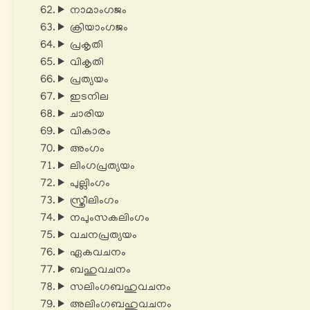
നാമാംഗജം
ക്രിയാംഗജം
പ്രകൃതി
വികൃതി
പ്രത്യയം
ഇടനില
ചാരിയ
വികാരം
അംഗം
ലിംഗപ്രത്യയം
പുല്ലിംഗം
സ്ത്രീലിംഗം
നപുംസകലിംഗം
വചനപ്രത്യയം
ഏകവചനം
ബഹുവചനം
സലിംഗബഹുവചനം
അലിംഗബഹുവചനം