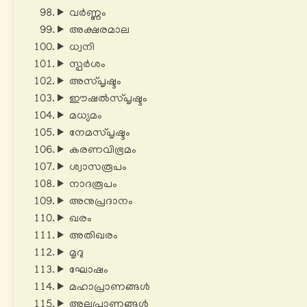
വർണ്ണം
അക്ഷരമാല
ധ്വനി
സ്പർശം
അസ്പൃഷ്ടം
ഈഷൽസ്പൃഷ്ടം
മധ്യമം
നേമസ്പൃഷ്ടം
കരണവിഭ്രമം
ശ്വാസരൂപം
നാദരൂപം
അനുപ്രദാനം
ഖരം
അതിഖരം
മൃദു
ഘോഷം
മഹാപ്രാണങ്ങൾ
അല്പപ്രാണങ്ങൾ