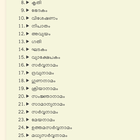
കൃതി
ഭേദകം
വിശേഷണം
നിപാതം
അവ്യയം
ഗതി
ഘടകം
വ്യാക്ഷേപകം
സർവ്വനാമം
ദ്രവ്യനാമം
ഗുണനാമം
ക്രിയാനാമം
സംജ്ഞാനാമം
സാമാന്യനാമം
സർവ്വനാമം
മേയനാമം
ഉത്തമസർവ്വനാമം
മധ്യസർവ്വനാമം