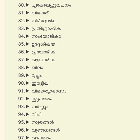
പൂജകബഹുവചനം
വിഭക്തി
നിർദ്ദേശിക
പ്രതിഗ്രാഹിക
സംയോജികാ
ഉദ്ദേശികയ്
പ്രയോജിക
ആധാരിക
ഖിലം
ലുപ്തം
ഇരട്ടിപ്പ്
വിഭക്ത്യാഭാസം
കൂട്ടക്ഷരം
വർണ്ണം
ലിപി
സ്വരങ്ങൾ
വ്യഞ്ജനങ്ങൾ
അക്ഷരം