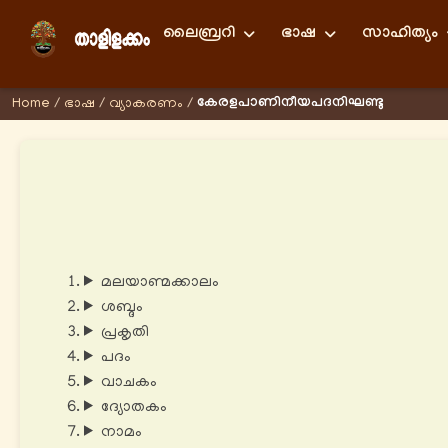
ലൈബ്രറി
ഭാഷ
സാഹിത്യം
കേരളപാണിനീയപദനിഘണ്ടു
Home
/
ഭാഷ
/
വ്യാകരണം
/
മലയാണ്മക്കാലം
ശബ്ദം
പ്രകൃതി
പദം
വാചകം
ദ്യോതകം
നാമം