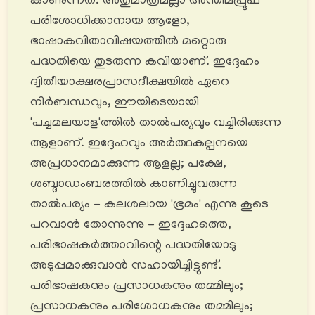
കാണുന്നത്. അതുമാത്രമല്ലാ അന്തിമപ്രൂഫ്
പരിശോധിക്കാനായ ആളോ,
ഭാഷാകവിതാവിഷയത്തിൽ മറ്റൊരു
പദ്ധതിയെ തുടരുന്ന കവിയാണ്. ഇദ്ദേഹം
ദ്വിതീയാക്ഷരപ്രാസദീക്ഷയിൽ ഏറെ
നിർബന്ധവും, ഈയിടെയായി
'പച്ചമലയാള'ത്തിൽ താൽപര്യവും വച്ചിരിക്കുന്ന
ആളാണ്. ഇദ്ദേഹവും അർത്ഥകല്പനയെ
അപ്രധാനമാക്കുന്ന ആളല്ല; പക്ഷേ,
ശബ്ദാഡംബരത്തിൽ കാണിച്ചുവരുന്ന
താൽപര്യം - കലശലായ 'ഭ്രമം' എന്നു കൂടെ
പറവാന്‍ തോന്നുന്നു - ഇദ്ദേഹത്തെ,
പരിഭാഷകർത്താവിന്റെ പദ്ധതിയോടു
അടുപ്പമാക്കുവാൻ സഹായിച്ചിട്ടുണ്ട്.
പരിഭാഷകനും പ്രസാധകനും തമ്മിലും;
പ്രസാധകനും പരിശോധകനും തമ്മിലും;