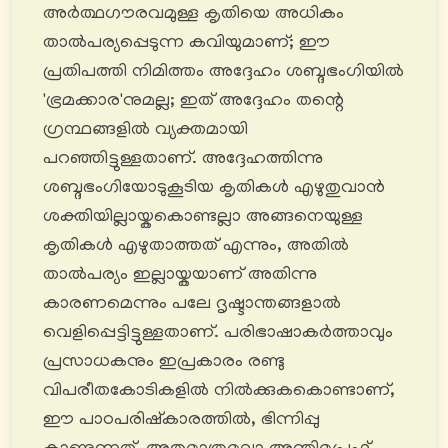
അർത്ഥഗൗരവമുള്ള കൃതിയെ അധികം
താൽപര്യപ്പെടുന്ന കവിയുമാണ്; ഈ
പ്രതിപത്തി നിമിത്തം അദ്ദേഹം ശബ്ദഭംഗിയിൽ
'ഭ്രമക്കാര'നുമല്ല; ഇത് അദ്ദേഹം തന്റെ
ഗ്രന്ഥങ്ങളിൽ വ്യക്തമായി
പറഞ്ഞിട്ടുള്ളതാണ്. അദ്ദേഹത്തിന്നു
ശബ്ദഭംഗിയോടുകൂടിയ കൃതികൾ എഴുതുവാൻ
ശക്തിയില്ലായ്കകൊണ്ടല്ലാ അങ്ങനെയുള്ള
കൃതികൾ എഴുതാത്തത് എന്നും, അതിൽ
താൽപര്യം ഇല്ലായ്കയാണ് അതിന്നു
കാരണമെന്നും പലേ ദൃഷ്ടാന്തങ്ങളാല്‍
വെളിപ്പെട്ടിട്ടുള്ളതാണ്. പരിഭാഷാകർത്താവും
പ്രസാധകനും ഇപ്രകാരം രണ്ടു
വിപരീതകോടികളിൽ നിൽക്കുകകൊണ്ടാണ്,
ഈ പാഠപരിഷ്കാരത്തിൽ, ഭിന്നിപ്പു