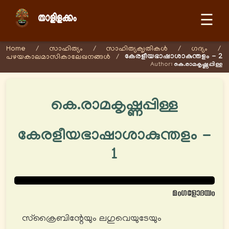
☰
Home
/
സാഹിത്യം
/
സാഹിത്യക‍ൃതികള്‍
/
ഗദ്യം
/
കേരളീയഭാഷാശാകുന്തളം - 2
പഴയകാലമാസികാലേഖനങ്ങള്‍
/
Author:
കെ.രാമകൃഷ്ണപ്പിള്ള
കെ.രാമകൃഷ്ണപ്പിള്ള
കേരളീയഭാഷാശാകുന്തളം -
1
മംഗളോദയം
സ്ക്രൈബിന്റേയും ലഗുവെയുടേയും