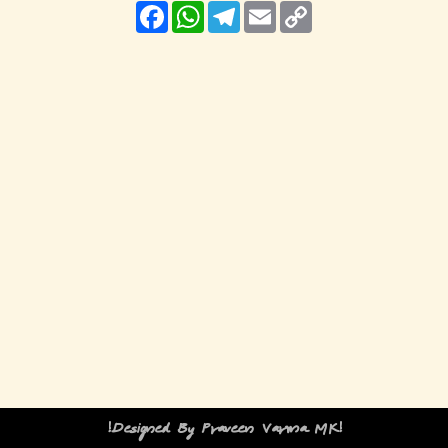
Facebook
WhatsApp
Telegram
Email
Copy
Link
!Designed By Praveen Varma MK!