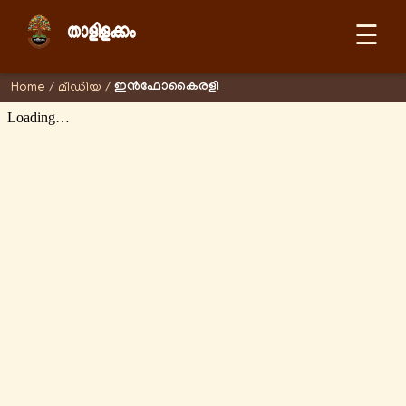
☰
ഇന്‍ഫോകൈരളി
Home
/
മീഡിയ
/