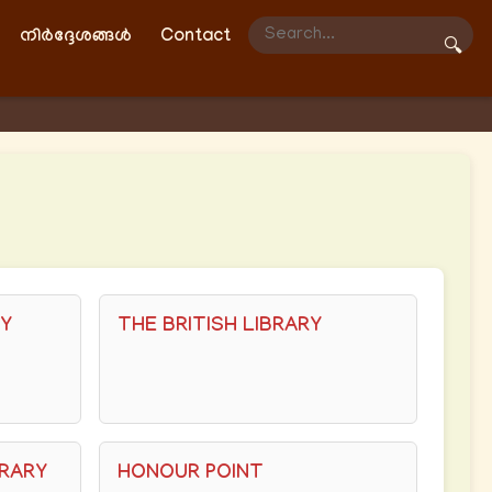
നിർദ്ദേശങ്ങൾ
Contact
🔍
TY
THE BRITISH LIBRARY
BRARY
HONOUR POINT