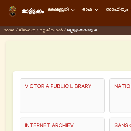
ലൈബ്രറി
ഭാഷ
സാഹിത്യം
മറ്റുപ്രധനപ്പെട്ടവ
Home
/
ലിങ്കുകള്‍
/
മറ്റു ലിങ്കുകള്‍
/
VICTORIA PUBLIC LIBRARY
NATIO
INTERNET ARCHIEV
SANS