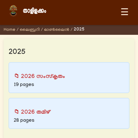
☰
2025
Home
/
ലൈബ്രറി
/
ഓണ്‍ലൈന്‍
/
2025
📁 2026 സംസ്കൃതം
19 pages
📁 2026 തമിഴ്
28 pages