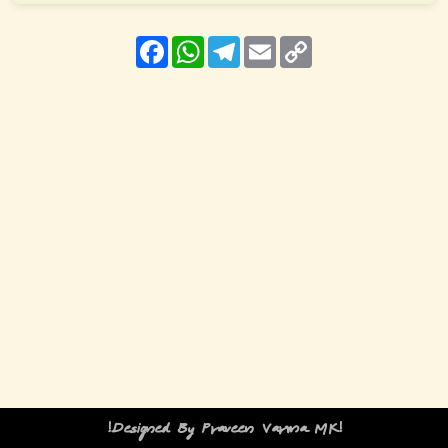
Facebook
WhatsApp
Telegram
Email
Copy
Link
!Designed By Praveen Varma MK!