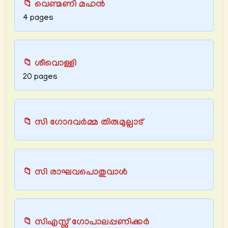
📁 വെണ്മണി മഹന്‍
4 pages
📁 ശീവൊള്ളി
20 pages
📁 സി ഗോദവർമ്മ തിരുമുല്പാട്
📁 സി രാഘവപൊതുവാൾ
📁 സിഎസ്സ് ഗോപാലപ്പണിക്കര്‍