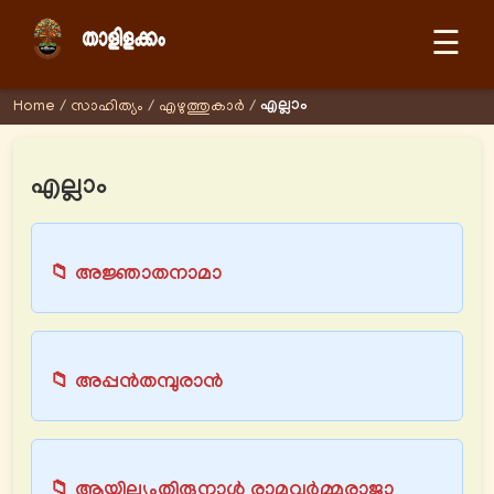
☰
എല്ലാം
Home
/
സാഹിത്യം
/
എഴുത്തുകാര്‍
/
എല്ലാം
📁 അജ്ഞാതനാമാ
📁 അപ്പന്‍തമ്പുരാന്‍
📁 ആയില്യംതിരുനാള്‍ രാമവര്‍മ്മരാജാ