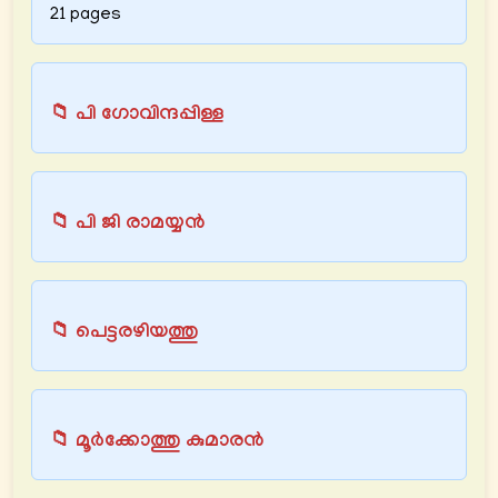
21 pages
📁 പി ഗോവിന്ദപ്പിള്ള
📁 പി ജി രാമയ്യൻ
📁 പെട്ടരഴിയത്തു
📁 മൂർക്കോത്തു കുമാരൻ