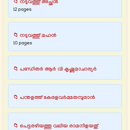
📁 നടുവത്തു് അച്ഛന്‍
12 pages
📁 നടുവത്തു് മഹന്‍
10 pages
📁 പണ്ഡിതർ ആർ വി കൃഷ്ണമാചാര്യർ
📁 പന്തളത്ത് കേരളവർമ്മതമ്പുരാൻ
📁 പെട്ടരഴിയത്തു വലിയ രാമനിളയതു്