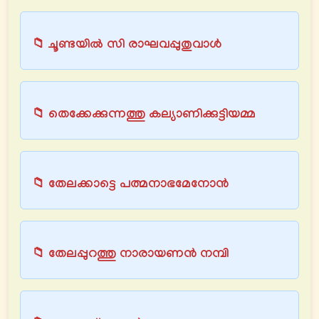
📁 ചൂണ്ടയിൽ സി രാഘവപ്പുതുവാൾ
📁 തെക്കേക്കുന്നത്തു കല്യാണിക്കുട്ടിയമ്മ
📁 തേലക്കാട്ടെ പത്മനാഭമേനോൻ
📁 തേലപ്പുറത്തു നാരായണൻ നമ്പി