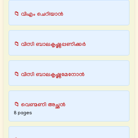
📁 വിഎം ചെറിയാൻ
📁 വിസി ബാലകൃഷ്ണപ്പണിക്കര്‍
📁 വിസി ബാലകൃഷ്ണമേനോൻ
📁 വെണ്മണി അച്ഛന്‍
8 pages