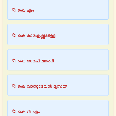
📁 കെ എം
📁 കെ രാമകൃഷ്ണപ്പിള്ള
📁 കെ രാമപിഷാരടി
📁 കെ വാസുദേവൻ മൂസത്
📁 കെ വി എം