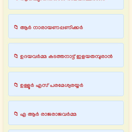
📁 ആർ നാരായണപ്പണിക്കർ
📁 ഉദയവർമ്മ കടത്തനാട്ട് ഇളയതമ്പുരാൻ
📁 ഉള്ളൂർ എസ് പരമേശ്വരയ്യര്‍
📁 എ ആർ രാജരാജവർമ്മ