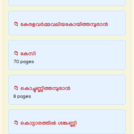
📁 കേരളവര്‍മ്മവലിയകോയിത്തമ്പുരാന്‍
📁 കേസി
70 pages
📁 കൊച്ചുണ്ണിത്തമ്പുരാന്‍
8 pages
📁 കൊട്ടാരത്തിൽ ശങ്കുണ്ണി