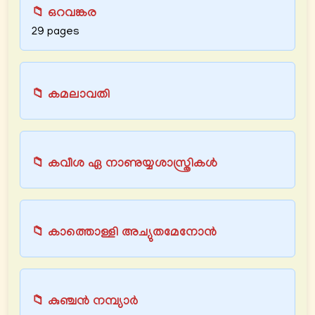
📁 ഒറവങ്കര
29 pages
📁 കമലാവതി
📁 കവീശ ഏ നാണുയ്യശാസ്ത്രികൾ
📁 കാത്തൊള്ളി അച്യുതമേനോൻ
📁 കുഞ്ചന്‍ നമ്പ്യാര്‍