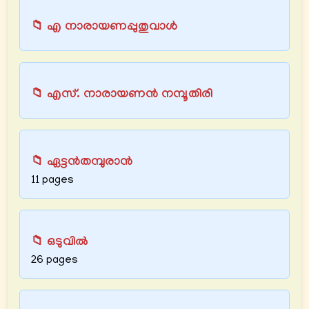
📁 എ നാരായണപ്പുതുവാള്‍
📁 എസ്. നാരായണൻ നമ്പൂതിരി
📁 ഏട്ടൻതമ്പുരാൻ
11 pages
📁 ഒടുവിൽ
26 pages