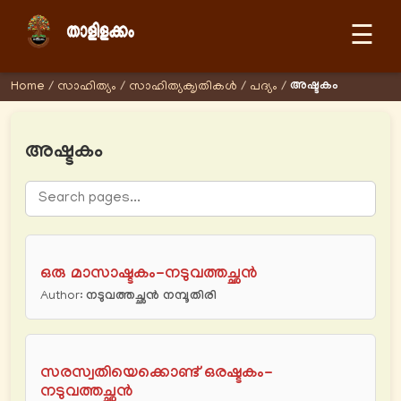
☰
അഷ്ടകം
Home
/
സാഹിത്യം
/
സാഹിത്യക‍ൃതികള്‍
/
പദ്യം
/
അഷ്ടകം
ഒരു മാസാഷ്ടകം-നടുവത്തച്ഛന്‍
Author:
നടുവത്തച്ഛന്‍ നമ്പൂതിരി
സരസ്വതിയെക്കൊണ്ട് ഒരഷ്ടകം-
നടുവത്തച്ഛന്‍