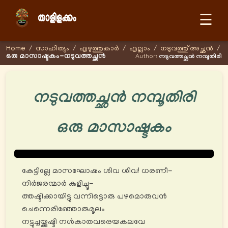
☰
Home
/
സാഹിത്യം
/
എഴുത്തുകാര്‍
/
എല്ലാം
/
നടുവത്തു് അച്ഛന്‍
/
ഒരു മാസാഷ്ടകം-നടുവത്തച്ഛന്‍
Author:
നടുവത്തച്ഛന്‍ നമ്പൂതിരി
നടുവത്തച്ഛന്‍ നമ്പൂതിരി
ഒരു മാസാഷ്ടകം
​കേട്ടില്ലേ മാസഘോഷം ശിവ ശിവ! ധരണീ-
നിർജരന്മാർ കുളിച്ചൂ-
ത്തഷ്ടിക്കായിട്ടു വന്നിട്ടൊരു പഴമൊരുവൻ
ചെന്നെരിഞ്ഞോരുമൂലം
നട്ടുച്ചയ്ക്കുഷ്ടി നൾകാതവരെയകലവേ