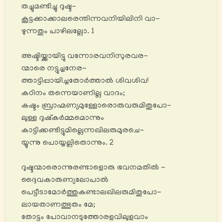
തച്ചുമണ്ടിച്ചു ദുഷ്ട-
കൂട്ടക്കാക്കാലരെന്തിന്നവനിയിലിനി വാ-
ഴുന്നതും പാഴിലല്ലോ. 1
അഷ്ടിയ്ക്കായിട്ടു വന്നോരവനിസുരവര-
ന്മാരെ നട്ടുച്ചനേര-
ത്താട്ടിപ്പായിച്ചതോർത്താൽ ശിവശിവ!
കഠിനം തന്നെയാണില്ല വാദം;
കഷ്ടം ബ്രാഹ്മണ്യമുള്ളോരൊരുവരുമിതുപോ-
ലുള്ള ദുഷ്കർമ്മമൊന്നും
കാട്ടിക്കണ്ടിട്ടുമില്ലെന്നഖിലരുമുരചെ-
യ്യുന്നു പൊയ്യല്ലിതൊന്നും. 2
ദുഷ്ടന്മാരൊന്നുരണ്ടാളൊരു ഭവനമതിൽ -
ദ്ദൈവകാരുണ്യലോപാൽ
പെട്ടീടാമോർത്തുകണ്ടാലഖിലരുമിതുപോ-
ലായതാണത്ഭുതം മേ;
തോട്ടം പോവാനടുത്തോരളവിലുളവാം