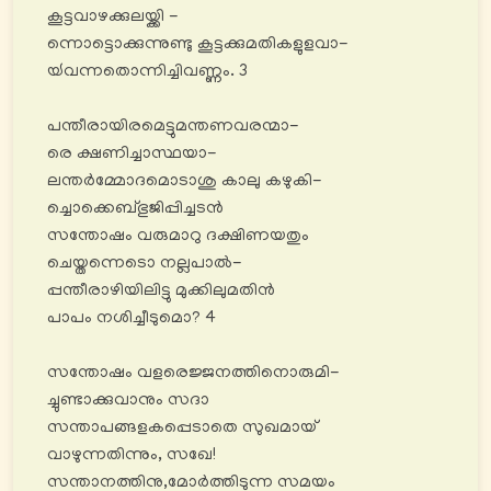
കൂട്ടവാഴക്കുലയ്ക്കി -
ന്നൊട്ടൊക്കുന്നുണ്ടു കൂട്ടക്കുമതികളുളവാ-
യ്‍വന്നതൊന്നിച്ചിവണ്ണം. 3
പന്തീരായിരമെട്ടുമന്തണവരന്മാ-
രെ ക്ഷണിച്ചാസ്ഥയാ-
ലന്തർമ്മോദമൊടാശു കാലു കഴുകി-
ച്ചൊക്കെബ്ഭുജിപ്പിച്ചടൻ
സന്തോഷം വരുമാറു ദക്ഷിണയതും
ചെയ്തന്നെടൊ നല്ലപാൽ-
പ്പന്തീരാഴിയിലിട്ടു മുക്കിലുമതിൻ
പാപം നശിച്ചീടുമൊ? 4
സന്തോഷം വളരെജ്ജനത്തിനൊരുമി-
ച്ചുണ്ടാക്കുവാനും സദാ
സന്താപങ്ങളകപ്പെടാതെ സുഖമായ്
വാഴുന്നതിന്നും, സഖേ!
സന്താനത്തിനു,മോർത്തിടുന്ന സമയം