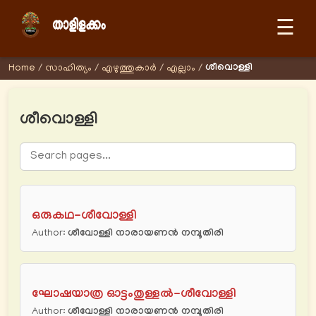
☰
ശീവൊള്ളി
Home
/
സാഹിത്യം
/
എഴുത്തുകാര്‍
/
എല്ലാം
/
ശീവൊള്ളി
ഒരുകഥ-ശീവോള്ളി
Author:
ശീവോള്ളി നാരായണന്‍ നമ്പൂതിരി
ഘോഷയാത്ര ഓട്ടംതുള്ളൽ-ശീവോള്ളി
Author:
ശീവോള്ളി നാരായണന്‍ നമ്പൂതിരി