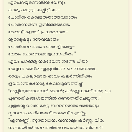
ഏറപ്പറയുന്നെന്തിനു വേണ്ടും
കാര്യം മാത്രം കല്പിച്ചീടാം-
പോരിനു കൊള്ളരുതാത്തവരാരും
പോരുന്നതിനു തുനിഞ്ഞിടേണ്ട.
തേരാളികളായീടും നാമൊരു-
നൂറാളുകളും സേവന്മാരും
പോരിനു പോരും പോരാളികളെ-
പ്പേരും പോരണമായുധസഹിതം.”
ഏവം പറഞ്ഞു നരദേവൻ നടന്നു പിതാ
മേവുന്ന മണിമഞ്ജുഭൂവിങ്കൽ ചെന്നണഞ്ഞു.
രാവും പകലുമൊരു ഭാവം കലര്‍ന്നിരിക്കും
ഭൂവലാന്തകനോടു കേവലമുണത്തിച്ചു:
"ഉണ്ണിസുയോധനൻ ഞാൻ; കര്‍ണ്ണനാണിവൻ; പാ
പുണ്ഡരീകങ്ങൾതന്നിൽ ദണ്ഡനതിചെയ്യുന്നു.''
പുത്രന്റെ വാക്കു കേട്ടു ബദ്ധസന്തോഷത്തോടും
വൃദ്ധനാം മഹിപാലനിത്ഥമരുളിച്ചെയ്തു.
“എന്നുണ്ണി, സുയോധന, വന്നാലും കര്‍ണ്ണ, വീര,
നന്നായ്‌വരിക പോരിലെന്നും ജയിക്ക നിങ്ങൾ!