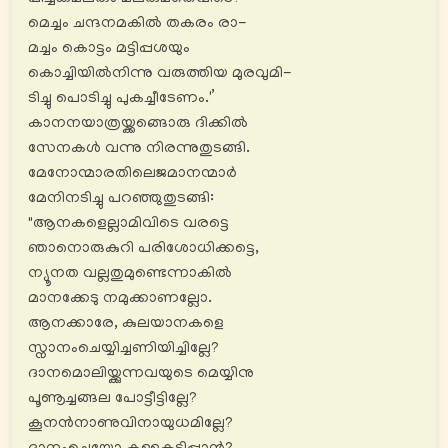
മെച്ചം ചന്ദനമകിൽ തകരം രാ-
മച്ചം കൊട്ടം മട്ടിപ്പശയും
കൊച്ചിയിൽനിന്നു വരുത്തിയ മുരവുമി-
ടിച്ചു പൊടിച്ചു പുകച്ചീടേണം.'’
കാനനയാത്രയ്ക്കങ്ങൊരു ദിക്കിൽ
സേനകൾ വന്നു നിരന്നുതുടങ്ങി.
മേനോന്മാരതിലെജമാനന്മാർ
മേനിനടിച്ചു പറഞ്ഞുതുടങ്ങി:
"ആനകളെല്ലാമിവിടെ വരട്ടെ
ഞാനൊരുകുറി പരിശോധിക്കട്ടെ,
ന്യൂനത വല്ലതുമുണ്ടെന്നാകിൽ
മാനക്കേടു നമുക്കാണല്ലോ.
ആനക്കാരേ, കുലയാനകളെ
സ്നാനംചെയ്യിച്ചണിയിച്ചില്ലേ?
ദാനമൊലിയ്ക്കുന്നവയുടെ മെയ്യിനു
പൂണൂച്ചങ്ങല പോട്ടീട്ടില്ലേ?
കൂനൻനാണുവിനായുധമില്ലേ?