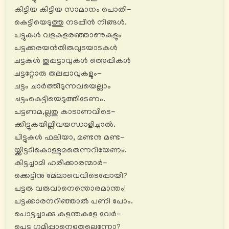
കിട്ടിയ കിട്ടിയ സാമാനം പൊതി-
കെട്ടിയെടുത്തു നടപ്പിൻ നിങ്ങൾ.
പട്ടുകൾ വളകളരഞ്ഞാണുകളും
പട്ടക്കരയൻതിരുവുടയാടകൾ
ചട്ടകൾ തുപ്പട്ടാവുകൾ തൊപ്പികൾ
ചട്ടറ്റോരു തലപ്പാവുകളും-
ചട്ടം ചാര്‍ത്തീടുന്നവയെല്ലാം
ചട്ടംകെട്ടിയെടുത്തിടേണം.
പട്ടണമ,ല്ലതു കാടാണവിടെ-
ക്കിട്ടുകയില്ലിവയന്ധാളിച്ചാൽ.
പിട്ടുകൾ ഫലിയാ, മണ്ടനു മണ്ട-
യ്ക്കിട്ടടികൊള്ളുമതെന്നറിയേണം.
കിട്ടച്ചാമി ഹരിക്കാരന്മാര്‍-
ക്കെട്ടിനു മേലാവെവിടെപ്പോയി?
പട്ടരു വരുവാനെന്തൊരമാന്തം!
പട്ടക്കാരനറിഞ്ഞാൽ പണി പോം.
പൊട്ടച്ചാക്കു കുളന്തകളേ വേർ-
പെട്ടു ഗമിപ്പാനെളുതല്ലെന്നോ?