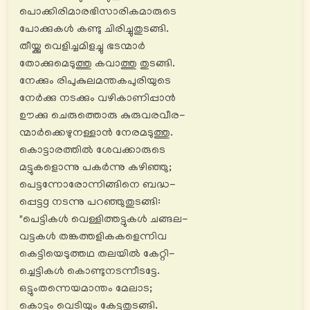
പൊക്കിരിമാരഭിസാരികമാരുടെ
പോക്കുകൾ കണ്ടു ചിരിച്ചുതുടങ്ങി.
തീയ്ക്കു വെളിച്ചമിളച്ചു ഭടന്മാർ
തോക്കുമെടുത്തു കവാത്തു തുടങ്ങി.
നേക്കും രിപുകുലമന്തകപുരിയുടെ
നേര്‍ക്കു നടക്കും വഴികാണിപ്പാൻ
ഊക്കു ചെരുത്തൊരു കുരുവരവീര-
ന്മാര്‍ക്കെഴുനള്ളാൻ നേരമടുത്തു.
കൊട്ടാരത്തിൽ ശേവക്കാരുടെ
മട്ടുകളൊന്നു പകര്‍ന്നു കഴിഞ്ഞു;
പെട്ടന്നോരോന്നിങ്ങിനെ ബദ്ധ-
പ്പെട്ടg നടന്നു പറഞ്ഞുതുടങ്ങി:
"പെട്ടികൾ വെള്ളിത്തട്ടുകൾ ചങ്ങല-
വട്ടകൾ തങ്കത്തളികകളെന്നിവ
കെട്ടിയെടുത്തഥ തലയിൽ കേറ്റി-
ച്ചെട്ടികൾ കൊണ്ടുനടന്നീടട്ടേ.
ഒട്ടുംതന്നെയമാന്തം മേലാട;
കൊട്ടും വെടിയും കേട്ടതുടങ്ങി.