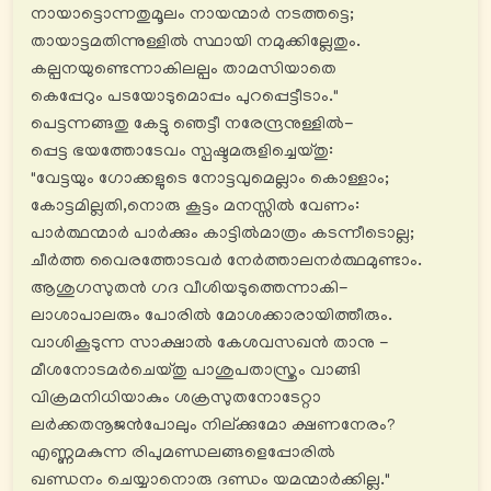
നായാട്ടൊന്നതുമൂലം നായന്മാർ നടത്തട്ടെ;
തായാട്ടമതിന്നുള്ളിൽ സ്ഥായി നമുക്കില്ലേതും.
കല്പനയുണ്ടെന്നാകിലല്പം താമസിയാതെ
കെപ്പേറും പടയോടുമൊപ്പം പുറപ്പെട്ടീടാം."
പെട്ടന്നങ്ങതു കേട്ടു ഞെട്ടീ നരേന്ദ്രനുള്ളിൽ-
പ്പെട്ട ഭയത്തോടേവം സ്പഷ്ടമരുളിച്ചെയ്തു:
"വേട്ടയും ഗോക്കളുടെ നോട്ടവുമെല്ലാം കൊള്ളാം;
കോട്ടമില്ലതി,നൊരു കൂട്ടം മനസ്സിൽ വേണം:
പാര്‍ത്ഥന്മാർ പാര്‍ക്കും കാട്ടിൽമാത്രം കടന്നീടൊല്ല;
ചീര്‍ത്ത വൈരത്തോടവർ നേര്‍ത്താലനര്‍ത്ഥമുണ്ടാം.
ആശുഗസുതൻ ഗദ വീശിയടുത്തെന്നാകി-
ലാശാപാലരും പോരിൽ മോശക്കാരായിത്തീരും.
വാശികൂടുന്ന സാക്ഷാൽ കേശവസഖൻ താനു -
മീശനോടമർചെയ്തു പാശുപതാസ്ത്രം വാങ്ങി
വിക്രമനിധിയാകും ശക്രസുതനോടേറ്റാ
ലര്‍ക്കതനൂജൻപോലും നില്ക്കുമോ ക്ഷണനേരം?
എണ്ണമകുന്ന രിപുമണ്ഡലങ്ങളെപ്പോരിൽ
ഖണ്ഡനം ചെയ്യാനൊരു ദണ്ഡം യമന്മാർക്കില്ല."