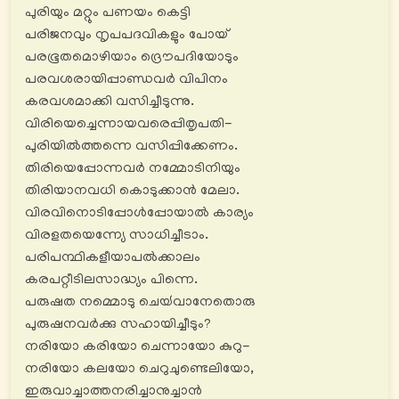
പുരിയും മറ്റും പണയം കെട്ടി
പരിജനവും നൃപപദവികളും പോയ്
പരഭൂതമൊഴിയാം ദ്രൌപദിയോടും
പരവശരായിപ്പാണ്ഡവർ വിപിനം
കരവശമാക്കി വസിച്ചീടുന്നു.
വിരിയെച്ചെന്നായവരെപ്പിതൃപതി-
പുരിയിൽത്തന്നെ വസിപ്പിക്കേണം.
തിരിയെപ്പോന്നവർ നമ്മോടിനിയും
തിരിയാനവധി കൊടുക്കാൻ മേലാ.
വിരവിനൊടിപ്പോൾപ്പോയാൽ കാര്യം
വിരളതയെന്ന്യേ സാധിച്ചീടാം.
പരിപന്ഥികളീയാപൽക്കാലം
കരപറ്റീടിലസാദ്ധ്യം പിന്നെ.
പരുഷത നമ്മൊടു ചെയ്‍വാനേതൊരു
പുരുഷനവര്‍ക്കു സഹായിച്ചീടും?
നരിയോ കരിയോ ചെന്നായോ കുറു-
നരിയോ കലയോ ചെറുചുണ്ടെലിയോ,
ഇരുവാച്ചാത്തനരിച്ചാനുച്ചാൻ