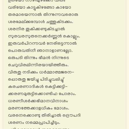
ഉരിയോ നാഴിയുഴക്കോ വീതം
വരിയോ കാട്ടുകിഴങ്ങോ കായോ
തരമായെന്നാൽ തിന്നുന്നവരൊരു
ശരമേല്ക്കുമ്പോൾ ചത്തുകിടക്കും.
ശരനിര തൂകിക്കണ്ടുകിടച്ചാൽ
സുരവരസുതനെക്കര്‍ണ്ണൻ കൊല്ലും.
ഇരുവർപിറന്നവർ നേരിട്ടെന്നാൽ
പൊരുവതിനീ ഞാനാളാണല്ലോ.
ഒരുപടി തിന്നും ഭീമൻ നിന്നുടെ
ചെറുവിരലിന്നിരയായിത്തീരും.
വിരുതു നടിക്കും ധര്‍മ്മാത്മജനെ-
പ്പൊരുതു ജയിച്ചു പിടിച്ചുവലിച്ചു്
കരചരണാദികൾ കെട്ടിക്കുട്ടി-
ക്കരണമുരുട്ടിക്കൊണ്ടിഹ പോരാം.
ധരണീശര്‍ക്കഭിമാനവിനാശം
മരണത്തേക്കാളധികം മോശം.
വരനെക്കൊണ്ടു തിരിച്ചാൽ ദ്രൌപദി
ശരണം നമ്മെപ്രാപിച്ചീടും.