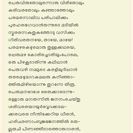
പെരുവിരുതോലുന്നൊരു വിരിതോലും
കരിവരതോലും കുഞ്ഞാത്തോലും
പരമരസാലിവ പരിപാലിക്കും
പുരഹരഭഗവാൻതന്നുടെ മടിയിൽ
സ്മരരസകുതുകത്തോടു വസിക്കും
ഗിരിവരതനയേ, തായേ, മായേ!
പരമഴകെഴുമൊരു തുള്ളക്കഥയെ,
പ്പെരുമഴ കോരിച്ചൊരിയുംപോലെ,
ഒരു പിഴകൂടാതിന്നു കഥിപ്പാൻ
പെരുവഴി നമ്മുടെ കരളിലുദിപ്പാൻ
തരമെഴുമാറകമലരു കനിഞ്ഞാ-
ത്തിരുമിഴിയൊന്നു തുറന്നേ തീരൂ.
പെരുമനദേശേ തൈക്കാടെന്നു-
ള്ളൊരു മനതന്നിൽ ജനനംചെയ്തു
ശരിവരെയായുര്‍വ്വേദക്കടല-
ക്കരവരെ നീന്തിക്കേറിയ ധീരൻ,
ഹരിചരണാംബുജഭജനത്തിൽ തെ-
ല്ലരുചി പിണഞ്ഞീടാത്തൊരുദാരൻ,