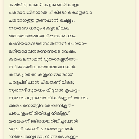
കുരിയിലു കോഴി കുളക്കോഴികളോ
പരമാവധിയൊരു ചികിടോ കൊതുവോ
പരഭാഗത്തു തുണപ്പാൻ ചെല്ലും.
നരരുടെ നാറ്റം കേട്ടാലീവക
തെരുതെരെയോടിപ്പമ്പകടക്കും.
ചെറിയാമനുജനൊരുത്തൻ പോയാ-
ലറിയാമവനന്നെന്നുടെ വേഷം.
കുരുകുലനാഥൻ ധൃതരാഷ്ട്രൻതാ-
നറിയരുതീവകയാലോചനകൾ.
കുരുടച്ചാര്‍ക്കു കുശുമ്പന്മാരായ്
ചരടുപിടിപ്പാൻ ചിലരുണ്ടിവിടെ;
സുരനദിസുതനും വിദുരൻ കൃപഭൂ-
സുരനും ദ്രോണർ വികര്‍ണ്ണൻ താനും
അരചനെയിട്ടിവരേഷണികൂട്ടി-
പ്പരചക്രംതിരിയിച്ചേ നില്ക്കൂ.'’
മരുമകനിങ്ങിനെയറിയിച്ചപ്പോൾ
മറുപടി ശകുനി പറഞ്ഞതുടങ്ങി:
"നിരുപമബുദ്ധേ, നിന്നുടെ കള്ള-