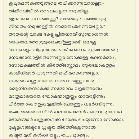
കൂപ്പുമെൻകുഞ്ഞുങ്ങളെ തപ്പിക്കാണുവാനല്ലാ-
തിപ്പിറവിയിൽ ദൈവകല്പന നമുക്കില്ല.
എന്മകൻ വന്നതെന്തു? നമ്മോടു പറഞ്ഞാലും;
നിന്മതം നമുക്കുള്ളിൽ സമ്മതംതന്നെയല്ലോ."
താതന്റെ വാക്കു കേട്ടു പ്രീതനായ് സുയോധനൻ
കൈതവത്തോടുമുരചെയ്തുതുടങ്ങി മെല്ലേ
"ഗോക്കളും വിപ്രന്മാരും പാര്‍ക്കേണം സുഖത്തോടെ;
നോക്കുമ്പോളിതൊന്നല്ലോ നോക്കുള്ള കുലധർമ്മം.
സോമകുലത്തിൻ കീർത്തിസ്തോമം സുരലോകത്തും
കാമിനിമാർ പാടുന്നതീ മഹിമകൊണ്ടല്ലോ.
നമ്മുടെ പശുക്കൾക്കു നന്മ വരുത്തുവാനു-
മമ്മുനിവരന്മാര്‍ക്കു സമ്മോദം വളര്‍ത്താനും
മാത്രമായൊരു ഘോഷയാത്രയ്ക്കും നായാട്ടിന്നും
ചീര്‍ത്ത കൌതുകമുള്ളിൽ പേർത്തും വളർന്നിടുന്നു.
ഘോഷങ്ങൾതന്നിൽ പല വേഷങ്ങൾ കാണാം; ഗോപ-
ഭോഷന്മാർ പശുക്കൾക്കു ദോഷം ചെയ്യുന്നോ നോക്കാം
ദുഷ്ടമൃഗങ്ങളുടെ ധൃഷ്ടത തീര്‍ത്തില്ലെന്നാൽ
കഷ്ടത മുനികൾക്കു തട്ടും, തപം മുടങ്ങും.