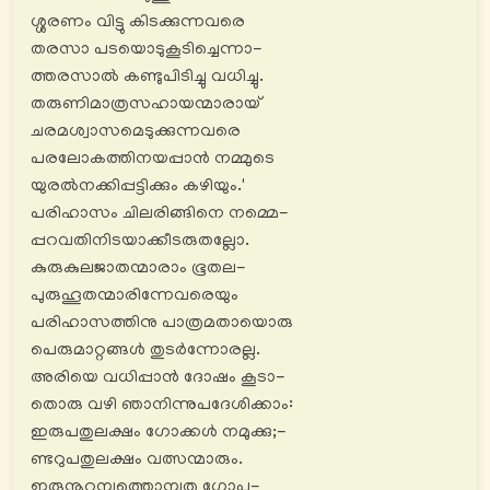
ശ്ശരണം വിട്ടു കിടക്കുന്നവരെ
തരസാ പടയൊടുകൂടിച്ചെന്നാ-
ത്തരസാൽ കണ്ടുപിടിച്ചു വധിച്ചു.
തരുണിമാത്രസഹായന്മാരായ്
ചരമശ്വാസമെടുക്കുന്നവരെ
പരലോകത്തിനയപ്പാൻ നമ്മുടെ
യുരൽനക്കിപ്പട്ടിക്കും കഴിയും.'
പരിഹാസം ചിലരിങ്ങിനെ നമ്മെ-
പ്പറവതിനിടയാക്കീടരുതല്ലോ.
കുരുകുലജാതന്മാരാം ഭൂതല-
പുരുഹൂതന്മാരിന്നേവരെയും
പരിഹാസത്തിനു പാത്രമതായൊരു
പെരുമാറ്റങ്ങൾ തുടര്‍ന്നോരല്ല.
അരിയെ വധിപ്പാൻ ദോഷം കൂടാ-
തൊരു വഴി ഞാനിന്നുപദേശിക്കാം:
ഇരുപതുലക്ഷം ഗോക്കൾ നമുക്കു;-
ണ്ടറുപതുലക്ഷം വത്സന്മാരും.
ഇരുനൂറ്റമ്പത്തൊമ്പതു ഗോപ-