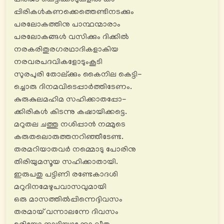
പിരിജട കെട്ടിക്കാടുകളിൽ കാ-
പ്പിരികൾകണക്കെത്തെണ്ടിനടക്കും
പരലോകത്തിനു പാന്ഥന്മാരാം
പരലോകങ്ങൾ വസിക്കും ദിക്കിൽ
നരകരിതുരഗരഥാദികളാകിയ
നരവരപദവികളോടുംകൂടി
സുരപുരി തോല്ക്കും കൈനില കെട്ടി-
ച്ചൊരു ദിനമവിടെപ്പാര്‍ത്തിടേണം.
കുരുകുലമഹിമ സഹിക്കാതപ്പോ-
ക്കിരികൾ കിടന്നു കഷായിക്കട്ടെ.
മറുതല ചത്തു നശിപ്പാൻ നമ്മുടെ
കരുതലൊരുത്തനറിഞ്ഞീടേണ്ട.
തരമറിയാതവർ നമ്മൊടു പോരിനു
തിരിയുമസൂയ സഹിക്കാതായി.
ഇരുപതു പട്ടിണി രണ്ടേകാദശി
മറുദിനമേഴുപവാസവുമായി
ഒരു മാസത്തിൽപ്പിന്നെദ്ദിവസം
തരമായ് വന്നാലന്നേ ദിവസം