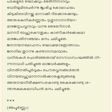
പടകളുടെ ഘോഷവും ഭേരീനിനാദവും
വെടിയുമിടചേര്‍ന്നു ജൃംഭിച്ച കോലാഹലം
കിടുകിടെവിറയ്ക്കു മാറാക്കി ദിക്കൊക്കെയും.
അനുശകുനികര്‍ണ്ണനും ദുശ്ശാസനാദിയാ-
മനുജനൃപവൃന്ദവും വന്നു തേരേറിനാർ.
മനസി ബഹുകൌതുകം കാണികൾക്കേകുമാ
മനുജപതിസഞ്ചയം മന്ദം ചലിച്ചുതേ.
ജനനയനമോഹനം ഘോഷയാത്രോത്സവം
ജനനില തുറന്നു കണ്ടാനന്ദമന്ഥരം
വനിതകൾ ചൊരിഞ്ഞതായ് സൌധസംഘത്തിൽ നി-
ന്നനവധി പതിച്ചുതേ ലാജവര്‍ഷങ്ങളും.
വിനതിനതിപൂർവ്വകം പൌരവൃന്ദങ്ങൾതൻ
വിനയബഹുമാനസൽക്കാരകൃത്യങ്ങളെ
അനുനയനിരീക്ഷണംകൊണ്ടു കൈക്കൊണ്ടു ശ-
ന്തനുകുലകലാധിപൻ മന്ദം ചലിച്ചുതേ.
* * *
(അപൂര്‍ണ്ണം)