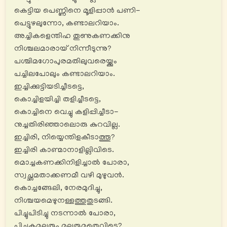
കെട്ടിയ പെണ്ണിനെ മൂളിപ്പാൻ പണി-
പെട്ടുഴലുന്നോ, കണ്ടാലറിയാം.
അച്ചികളെന്തിഹ തൂണുകണക്കിനു
നിശ്ചലമാരായ് നിന്നീടുന്നു?
പശ്ചിമഗോപുരമതിലുവരെയ്ക്കും
പച്ചിലപോലും കണ്ടാലറിയാം.
ഇച്ചിക്കുട്ടിയടിച്ചീടട്ടെ,
കൊച്ചിളയിച്ചി തളിച്ചീടട്ടെ,
കൊച്ചിനെ വെച്ചു കളിപ്പിച്ചീടാ-
നുച്ചതിരിഞ്ഞാലൊരു കുറവില്ല.
ഇച്ചിരി, നിയ്യെന്തിളകീടാത്തൂ?
ഇച്ചിരി കാണ്മാനാളില്ലിവിടെ.
മൊച്ചകണക്കിനിളിച്ചാൽ പോരാ,
സ്വച്ഛമതാക്കണമീ വഴി മുഴുവൻ.
കൊച്ചങ്ങേലി, നേരമുദിച്ചു,
നിശ്ചയമെഴുനള്ളത്തുതുടങ്ങി.
പിച്ചുപിടിച്ചു നടന്നാൽ പോരാ,
പിച്ചകമലരും മലരുമതെവിടെ?