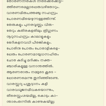
തോരണനിരകൾ നിരക്കെക്കെട്ടി-
ത്തീരണമെല്ലാപ്പെരുവഴിതോറും.
വാരണമിരുപത്തഞ്ചു സഹസ്രം
പോരണമീയെഴുന്നള്ളത്തിന്നു്.
തേരുകളും പുനരവ്വണ്ണം വിരു-
തേറും കുതിരകളതിലും ത്രിഗുണം
നൂറുസഹസ്രം കാലാളുകളും
ഭേദികളനവധി പീരങ്കികളും.
പോരിനു പോരും പോരാളികളെ-
പ്പേരും പോരണമായുധസഹിതം
ചോര കുടിച്ചു മദിക്കും നക്ത-
ഞ്ചാരികളുള്ള വനാന്തത്തിൽ.
ആരണരാരും നമ്മുടെ കൂടെ -
പ്പോരണമെന്നു തുനിഞ്ഞിടേണ്ട.
വാരസ്സദ്യ പശുദ്ദാനം കളി
വാരവധൂജനമീവകയൊന്നും,
തീരെസ്സംശയമില്ല, കൊടും കാ-
ന്താരംതന്നിൽ കാണുകയില്ല;