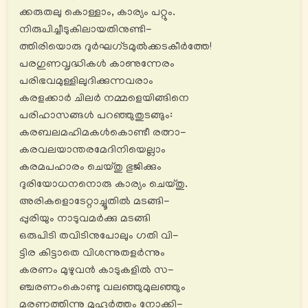
ക്കരുതലു കൊള്ളാം, കാര്യം പറ്റും.
നിരുപിച്ചീടുകിലായതിനുണ്ടി-
ത്തിരിയൊരു ദുര്‍ഘഗ്ടമുൽക്കടകീര്‍ത്തേ!
പരഗുണവൃദ്ധികൾ കാണുന്നേരം
പരിഭവമുള്ളിലുദിക്കുന്നവരാം
കരളക്കാർ ചിലർ നമ്മളെയിങ്ങിനെ
പരിഹാസങ്ങൾ പറഞ്ഞുതുടങ്ങും:
കരബലമഹിമകൾകൊണ്ടീ രത്നാ-
കരവലയാന്തരമേദിനിയെല്ലാം
കരമപഹാരം ചെയ്തു ഭുജിക്കും
ദുരിയോധനനൊരു കാര്യം ചെയ്തു.
അരികളൊടേറ്റാച്ചൂതിൽ മടങ്ങി-
പ്പുരിയും നാടുവമര്‍ക്കു മടങ്ങി
ഒരുപിടി തവിടിനുപോലും ഗതി വി-
ട്ടിര കിട്ടാതെ വിശന്നുതളര്‍ന്നും
കരണം മുഴുവൻ കാടുകളിൽ സ-
ഞ്ചരണംകൊണ്ടു വലഞ്ഞുമുലഞ്ഞും
മരണത്തിന്നു മുഹൂര്‍ത്തം നോക്കി-