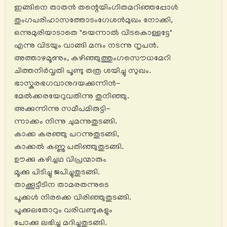
ഇങ്ങിനെ താതൻ തന്റെയിംഗിതമറിഞ്ഞപ്പോൾ
തുംഗപരിഹാസത്തോടംഗേശൻമുഖം നോക്കി,
ഒന്നുമുരിയാടാതെ "യെന്നാൽ വിടകൊള്ളട്ടേ"
എന്നു വിടയും വാങ്ങി മന്ദം നടന്നു നൃപൻ.
അത്താഴമൂണും, കഴിഞ്ഞുത്തുംഗസൌധമേറി
ചിത്തനിർവൃതി പൂണ്ടു തത്ര ശയിച്ചു സുഖം.
ഭാസ്കരഭഗവാനുദയക്കുന്നിൻ-
മേൽക്കരയേറുവതിന്നു തുനിഞ്ഞു.
അക്കുന്നിന്നു സമീപമിരുട്ടി-
ന്നാക്കം നിന്നു ചുമന്നുതുടങ്ങി.
കാക്ക കരഞ്ഞു പറന്നുതുടങ്ങി,
കാക്കൽ കണ്ണു പതിഞ്ഞുതുടങ്ങി.
ഊക്കു കഴിച്ചഥ വിപ്രന്മാരും
മൂക്കു പിടിച്ചു ജപിച്ചുതുടങ്ങി.
താക്കൂട്ടീടിന താമരതന്നുടെ
പൂക്കൾ നിരക്കെ വിരിഞ്ഞുതുടങ്ങി.
പൂക്കുലതോറും വരിവണ്ടുകളും
പോക്കു ലഭിച്ചു മദിച്ചുതുടങ്ങി.