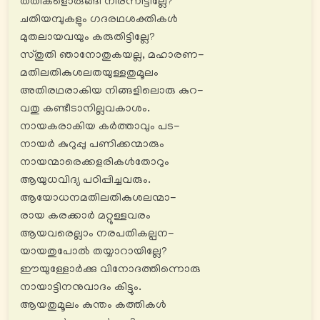
തതികളൊരുങ്ങി നിരന്നിട്ടില്ലേ?
ചതിയമ്പുകളും ഗദരഥശക്തികൾ
മുതലായവയും കരുതിട്ടില്ലേ?
സ്തുതി ഞാനോതുകയല്ല, മഹാരണ-
മതിലതികുശലതയുള്ളതുമൂലം
അതിരഥരാകിയ നിങ്ങളിലൊരു കുറ-
വതു കണ്ടീടാനില്ലവകാശം.
നായകരാകിയ കര്‍ത്താവും പട-
നായർ കുറുപ്പു പണിക്കന്മാരും
നായന്മാരെക്കളരികൾതോറും
ആയുധവിദ്യ പഠിപ്പിച്ചവരും.
ആയോധനമതിലതികുശലന്മാ-
രായ കരക്കാർ മറ്റുള്ളവരം
ആയവരെല്ലാം നരപതികല്പന-
യായതുപോൽ തയ്യാറായില്ലേ?
ഈയുള്ളോര്‍ക്കു വിനോദത്തിന്നൊരു
നായാട്ടിനനുവാദം കിട്ടും.
ആയതുമൂലം കുന്തം കത്തികൾ