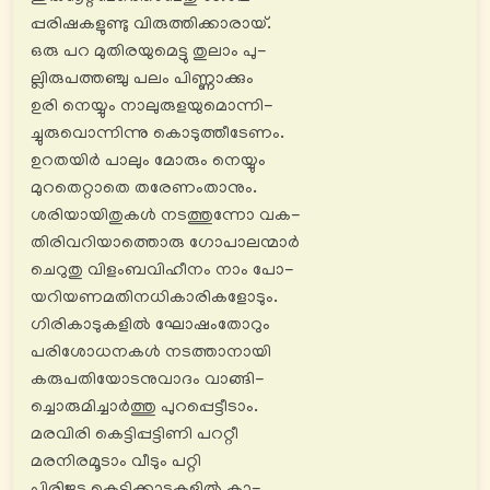
പ്പരിഷകളുണ്ടു വിരുത്തിക്കാരായ്.
ഒരു പറ മുതിരയുമെട്ടു തുലാം പു-
ല്ലിരുപത്തഞ്ചു പലം പിണ്ണാക്കും
ഉരി നെയ്യും നാലുരുളയുമൊന്നി-
ച്ചുരുവൊന്നിന്നു കൊടുത്തീടേണം.
ഉറതയിർ പാലും മോരും നെയ്യും
മുറതെറ്റാതെ തരേണംതാനും.
ശരിയായിതുകൾ നടത്തുന്നോ വക-
തിരിവറിയാത്തൊരു ഗോപാലന്മാർ
ചെറുതു വിളംബവിഹീനം നാം പോ-
യറിയണമതിനധികാരികളോടും.
ഗിരികാടുകളിൽ ഘോഷംതോറും
പരിശോധനകൾ നടത്താനായി
കരുപതിയോടനുവാദം വാങ്ങി-
ച്ചൊരുമിച്ചാര്‍ത്തു പുറപ്പെട്ടീടാം.
മരവിരി കെട്ടിപ്പട്ടിണി പററ്റീ
മരനിരമൂടാം വീടും പറ്റി