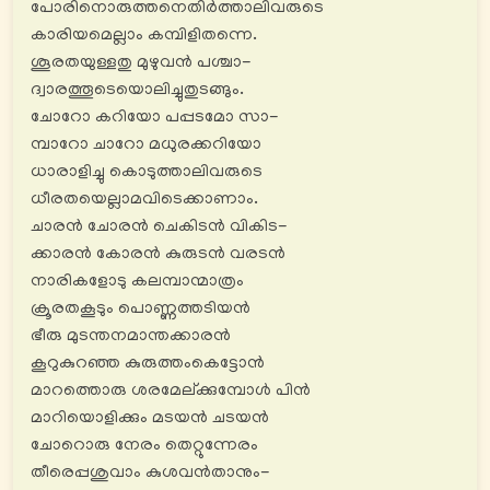
പോരിനൊരുത്തനെതിര്‍ത്താലിവരുടെ
കാരിയമെല്ലാം കമ്പിളിതന്നെ.
ശൂരതയുള്ളതു മുഴുവൻ പശ്ചാ-
ദ്വാരത്തൂടെയൊലിച്ചുതുടങ്ങും.
ചോറോ കറിയോ പപ്പടമോ സാ-
മ്പാറോ ചാറോ മധുരക്കറിയോ
ധാരാളിച്ചു കൊടുത്താലിവരുടെ
ധീരതയെല്ലാമവിടെക്കാണാം.
ചാരൻ ചോരൻ ചെകിടൻ വികിട-
ക്കാരൻ കോരൻ കുരുടൻ വരടൻ
നാരികളോടു കലമ്പാന്മാത്രം
ക്രൂരതകൂടും പൊണ്ണത്തടിയൻ
ഭീരു മുടന്തനമാന്തക്കാരൻ
കൂറുകുറഞ്ഞ കുരുത്തംകെട്ടോൻ
മാറത്തൊരു ശരമേല്ക്കുമ്പോൾ പിൻ
മാറിയൊളിക്കും മടയൻ ചടയൻ
ചോറൊരു നേരം തെറ്റുന്നേരം
തീരെപ്പശുവാം കുശവൻതാനും-