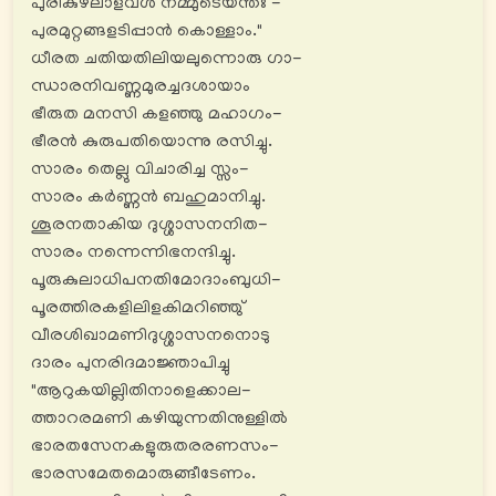
പുരികുഴലാളവൾ നമ്മുടെയന്തഃ -
പുരമുറ്റങ്ങളടിപ്പാൻ കൊള്ളാം."
ധീരത ചതിയതിലിയലുന്നൊരു ഗാ-
ന്ധാരനിവണ്ണമുരച്ചദശായാം
ഭീരുത മനസി കളഞ്ഞു മഹാഗം-
ഭീരൻ കുരുപതിയൊന്നു രസിച്ചു.
സാരം തെല്ലു വിചാരിച്ച സ്സം-
സാരം കര്‍ണ്ണൻ ബഹുമാനിച്ചു.
ശൂരനതാകിയ ദുശ്ശാസനനിത-
സാരം നന്നെന്നിഭനന്ദിച്ചു.
പൂരുകുലാധിപനതിമോദാംബുധി-
പൂരത്തിരകളിലിളകിമറിഞ്ഞു്
വീരശിഖാമണിദുശ്ശാസനനൊടു
ദാരം പുനരിദമാജ്ഞാപിച്ചു
"ആറുകയില്ലിതിനാളെക്കാല-
ത്താറരമണി കഴിയുന്നതിനുള്ളിൽ
ഭാരതസേനകളുരുതരരണസം-
ഭാരസമേതമൊരുങ്ങീടേണം.