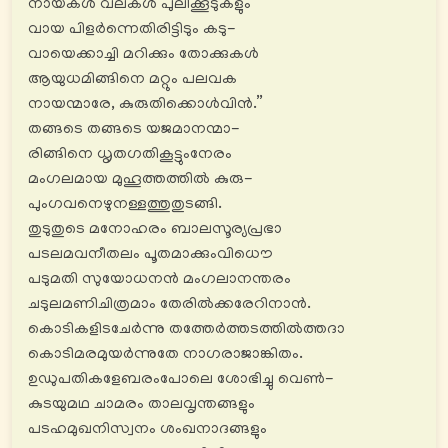
നായകൾ വലകൾ പുലിക്കൂടുകളും
വായ പിളര്‍ന്നെതിരിട്ടിടും കടു-
വായെക്കാച്ചി മറിക്കും തോക്കുകൾ
ആയുധമിങ്ങിനെ മറ്റും പലവക
നായന്മാരേ, കുരുതിക്കൊൾവിൻ.”
തങ്ങടെ തങ്ങടെ യജമാനന്മാ-
രിങ്ങിനെ ധൃതഗതികൂട്ടുംനേരം
മംഗലമായ മുഹൂത്തത്തിൽ കുരു-
പുംഗവനെഴുനള്ളത്തുതുടങ്ങി.
തുടുതുടെ മനോഹരം ബാലസൂര്യപ്രഭാ
പടലമവനീതലം പൂതമാക്കുംവിധൌ
പടുമതി സുയോധനൻ മംഗലാനന്തരം
ചടുലമണിചിത്രമാം തേരിൽക്കരേറിനാൻ.
കൊടികളിടചേര്‍ന്നു തത്തേര്‍ത്തടത്തിൽത്തദാ
കൊടിമരമുയര്‍ന്നുതേ നാഗരാജാങ്കിതം.
ഉഡുപതികളേബരംപോലെ ശോഭിച്ചു വെൺ-
കുടയുമഥ ചാമരം താലവൃന്തങ്ങളും
പടഹമുഖനിസ്വനം ശംഖനാദങ്ങളും