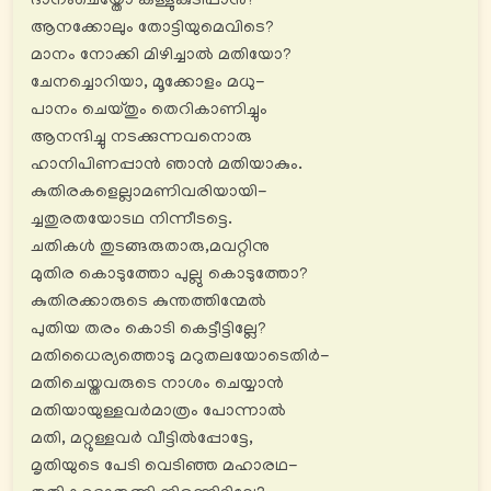
ദാനംചെയ്തോ കള്ളുകുടിപ്പാൻ?
ആനക്കോലും തോട്ടിയുമെവിടെ?
മാനം നോക്കി മിഴിച്ചാൽ മതിയോ?
ചേനച്ചൊറിയാ, മൂക്കോളം മധു-
പാനം ചെയ്തും തെറികാണിച്ചും
ആനന്ദിച്ചു നടക്കുന്നവനൊരു
ഹാനിപിണപ്പാൻ ഞാൻ മതിയാകും.
കുതിരകളെല്ലാമണിവരിയായി-
ച്ചതുരതയോടഥ നിന്നീടട്ടെ.
ചതികൾ തുടങ്ങരുതാരു,മവറ്റിനു
മുതിര കൊടുത്തോ പുല്ലു കൊടുത്തോ?
കുതിരക്കാരുടെ കുന്തത്തിന്മേൽ
പുതിയ തരം കൊടി കെട്ടീട്ടില്ലേ?
മതിധൈര്യത്തൊടു മറുതലയോടെതിർ-
മതിചെയ്തവരുടെ നാശം ചെയ്യാൻ
മതിയായുള്ളവർമാത്രം പോന്നാൽ
മതി, മറ്റുള്ളവർ വീട്ടിൽപ്പോട്ടേ,
മൃതിയുടെ പേടി വെടിഞ്ഞ മഹാരഥ-