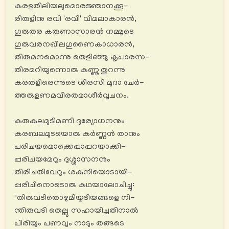
കരളതിലിയലുമൊരജ്ഞാനക്കൂ-
രിരുളിനു രവി 'രവി' വിമലാകാരൻ,
ഗുരുതര കരുണാസാരൻ നമ്മുടെ
ഗുരുവരനഖിലഗുണൈകാധാരൻ,
തിരുമനമൊന്നു തെളിഞ്ഞു കൃപാരസ-
തിരമറിയുന്നൊരു കണ്ണു തുറന്നു
കരതളിരെന്നുടെ ശിരസി മുദാ ചേര്‍-
ത്തരുളണമവിരതമാശീർവ്വചനം.
കുരുകുലമുടിമണി ദുര്യോധനനും
കരബലമുടയൊരു കര്‍ണ്ണൻ താനും
പരിചയമൊക്കെപ്പാപ്പറയാക്കി-
പ്പരിചയമേറും ദുശ്ശാസനനും
തിരിചതിവേറും ശകുനിയൊടായി-
പ്പരിചിനൊടൊരു കഥയാലോചിച്ചു:
"തിരുവടിതൊഴുമിയ്യടിയങ്ങളെ നി-
ന്തിരുവടി തെല്ലു സഹായിച്ചതിനാൽ
പിരിയും പണവും നാടും തങ്ങടെ