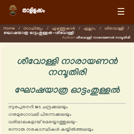
☰
Home
/
സാഹിത്യം
/
എഴുത്തുകാര്‍
/
എല്ലാം
/
ശീവൊള്ളി
/
ഘോഷയാത്ര ഓട്ടംതുള്ളൽ-ശീവോള്ളി
Author:
ശീവോള്ളി നാരായണന്‍ നമ്പൂതിരി
ശീവോള്ളി നാരായണന്‍
നമ്പൂതിരി
ഘോഷയാത്ര ഓട്ടംതുള്ളൽ
സുരപുരനദി ജട ചന്ദ്രക്കലയും
ഗരമുരഗാവലി പിന്നെക്കലയും
വരിമാലകളായ് മെയ്യൊത്തുലയു-
ന്നൊരു നരകാസ്ഥികൾ കയ്യിൽത്തലയും