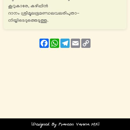
കൂറുകാരേ, കഴിപ്പിൻ
ദാനം ശ്രീമൂലഭൂമണ്ഡലവലരിപുതാ-
നിയ്യിടെദുത്തെടുത്തു.
Facebook
WhatsApp
Telegram
Email
Copy
Link
!Designed By Praveen Varma MK!