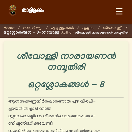
☰
Home
/
സാഹിത്യം
/
എഴുത്തുകാര്‍
/
എല്ലാം
/
ശീവൊള്ളി
/
ഒറ്റശ്ലോകങ്ങൾ - 8-ശീവോള്ളി
Author:
ശീവോള്ളി നാരായണന്‍ നമ്പൂതിരി
ശീവോള്ളി നാരായണന്‍
നമ്പൂതിരി
ഒറ്റശ്ലോകങ്ങൾ - 8
ആനന്ദക്കണ്ണുനീർകൊണ്ടൊരു പുഴ വിരചി-
ച്ചായതിൽച്ചാടി നീന്തി
സ്നാനംചെയ്തിന്നു നിങ്ങൾക്കുടയൊരുടയവ-
ന്നിഷ്ടസിദ്ധിക്കുവേണ്ടി
ധ്യാനിപ്പിൻ പത്മനാഭൻതിരുവുടൽ തിരുവാം-