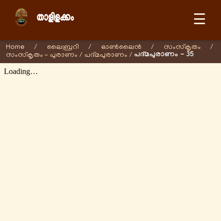
☰
Home
/
ലൈബ്രറി
/
ഓണ്‍ലൈന്‍
/
സംസ്കൃതം
/
പദ്മപുരാണം - 35
സംസ്കൃതം - പുരാണം
/
പദ്മപുരാണം
/