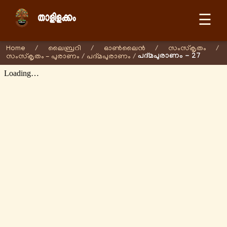
☰
Home
/
ലൈബ്രറി
/
ഓണ്‍ലൈന്‍
/
സംസ്കൃതം
/
പദ്മപുരാണം - 27
സംസ്കൃതം - പുരാണം
/
പദ്മപുരാണം
/