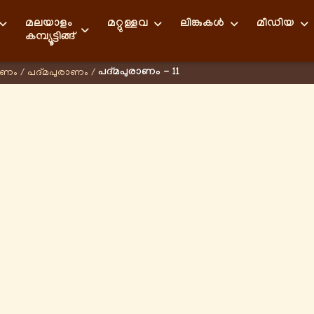
മലയാളം
മറ്റുള്ളവ
ലിങ്കുകള്‍
മീഡിയ
കമ്പ്യൂട്ടിങ്ങ്
പദ്മപുരാണം - 11
ാണം
/
പദ്മപുരാണം
/