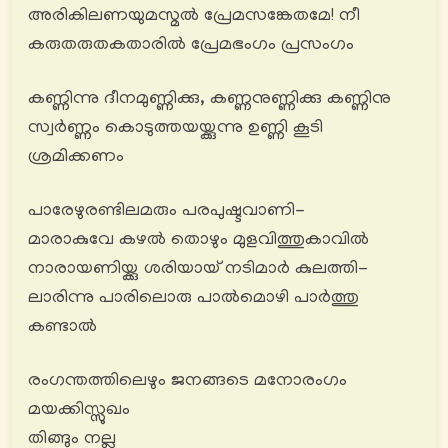
അരികിലണയുമസ്മൽ പ്രേമസങ്കേതമേ! നീ
കരുതരുതകതാരിൽ പ്രേമഭംഗം പ്രസംഗം
കണ്ണിന്നു ദീനമുണ്ണിക്കു, കണ്ണനുണ്ണിക്കു കണ്ണിനു
സ്വര്‍ണ്ണം കൊടുത്തയയ്ക്കുന്നു ഉണ്ണി കൂടി
ശ്രമിക്കണം
പാരേഴുരണ്ടിലമരും പരപുഷ്ടവാണി-
മാരാകുവേ കഴൽ തൊഴും മുളവിത്തുകാവിൽ
നാരായണിയ്ക്കു ശരിയായ് നടിമാർ കുലത്തി-
ലാരിന്നു പാരിലൊരു പാൽമൊഴി പാര്‍ത്തു
കണ്ടാൽ
രംഗന്തത്തിലെഴും ജനങ്ങടെ മനോരംഗം
മയക്കിസ്സുഖം
തിങ്ങും നല്ല