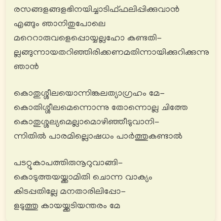
രസങ്ങളങ്ങളഭിനയിച്ചാടിഫ്ഫലിപ്പിക്കുവാൻ
എങ്ങും ഞാനിതുപോലെ
മറെറാരുവളെപ്പൊയ്യല്ലഹോ കണ്ടതി-
ല്ലങ്ങുന്നായതറിഞ്ഞിരിക്കണമതിന്നായിക്കുറിക്കുന്നു
ഞാൻ
കൊതുശ്ശീലയൊന്നിങ്കലത്യാഗ്രഹം മേ-
കൊതിശ്ശീലമെന്നൊന്നു തോന്നൊല്ല ചിത്തേ
കൊതുശ്ശല്യമെല്ലാമൊഴിഞ്ഞീടുവാനി-
ന്നിതിൽ പാരമില്ലൊഷധം പാര്‍ത്തുകണ്ടാൽ
പടറ്റുകാപത്തിരുനൂറുവാങ്ങി-
കൊടുത്തയയ്ക്കാമിതി ചൊന്ന വാക്യം
കിടപ്പതില്ലേ മനതാരിലിപ്പോ-
ളടുത്തു കായയ്ക്കടിയന്തരം മേ