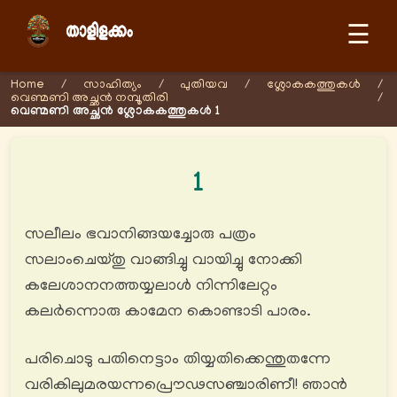
☰
Home
/
സാഹിത്യം
/
പുതിയവ
/
ശ്ലോകകത്തുകള്‍
/
വെണ്മണി അച്ഛന്‍ നമ്പൂതിരി
/
വെണ്മണി അച്ഛൻ ശ്ലോകകത്തുകള്‍ 1
1
സലീലം ഭവാനിങ്ങയച്ചോരു പത്രം
സലാംചെയ്തു വാങ്ങിച്ചു വായിച്ചു നോക്കി
കലേശാനനത്തയ്യലാൾ നിന്നിലേറ്റം
കലര്‍ന്നൊരു കാമേന കൊണ്ടാടി പാരം.
പരിചൊടു പതിനെട്ടാം തിയ്യതിക്കെന്തുതന്നേ
വരികിലുമരയന്നപ്രൌഢസഞ്ചാരിണീ! ഞാൻ