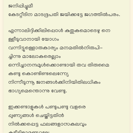
ജനിപ്പിച്ചുമീ
കേടറ്റീടിന മാടഭൂപതി ജയിക്കട്ടേ ജഗത്തിൽപരം.
എന്നാലിദ്ദിക്കിലിപ്പൊൾ കുതുകമൊടെഴു നെ
ള്ളീടുവാനായി യോഗം
വന്നിട്ടുള്ളൊരുകാര്യം മനമതിൽനിരുപി-
ച്ചിന്നു മാലോകരെല്ലാം
ഒന്നിച്ചാനന്ദമുൾക്കൊണ്ടായി തവ തിരുമൈ
കണ്ടു കൊണ്ടിണ്ടലെന്ന്യേ
നിന്നീടുന്നൂ ജനങ്ങൾക്കിനിയിതിലധികം
ഭാഗ്യമെന്തൊന്നു വേണ്ടു.
ഇക്കണ്ടാളുകൾ പണ്ടുപണ്ടു വളരെ
പ്പുണ്യങ്ങൾ ചെയ്തിട്ടതിൻ
നിൽക്കപ്പെട്ട ഫലങ്ങളാസകലവും