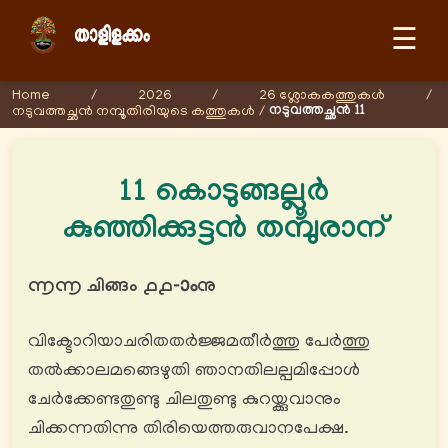
☰
Home
/
2026
/
26 ശ്ലോകകത്തുകള്‍
/
നടുവത്തച്ഛൻ 11
നടുവത്തച്ഛൻ നമ്പൂതിരിയുടെ കത്തുകള്‍
/
11 കൊടുങ്ങല്ലൂർ
കുഞ്ഞിക്കുട്ടൻ തമ്പുരാന്
൬൬ ചിങ്ങം ൧൧-ാംനു
വിക്ടോറിയാചരിതതര്‍ജ്ജമതീര്‍ത്തു പേർത്തു
തൽക്കാലമങ്ങെഴുതി ഞാനതിലല്പമിപ്പോൾ
ചേര്‍ക്കേണ്ടതുണ്ടു ചിലതുണ്ടു കുറയ്ക്കുവാനും
ചിക്കന്നതിന്നു തിരിയെത്തരുവാനപേക്ഷ.