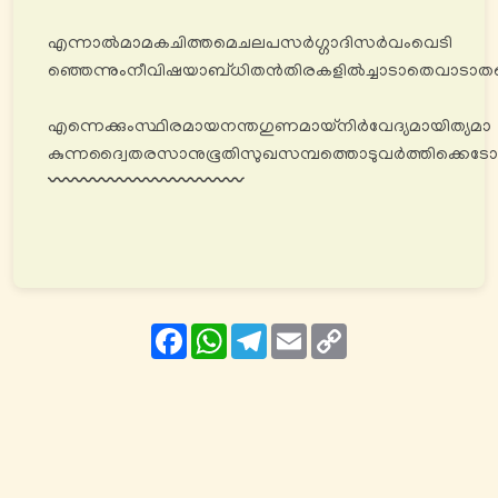
എന്നാൽമാമകചിത്തമെചലപസര്‍ഗ്ഗാദിസർവംവെടി
ഞ്ഞെന്നുംനീവിഷയാബ്ധിതൻതിരകളിൽച്ചാടാതെവാട
എന്നെക്കുംസ്ഥിരമായനന്തഗുണമായ്നിർവേദ്യമായിത്യമാ
കുന്നദ്വൈതരസാനുഭൂതിസുഖസമ്പത്തൊടുവർത്തിക്കെടോ
〰️〰️〰️〰️〰️〰️〰️〰️〰️〰️〰️
Facebook
WhatsApp
Telegram
Email
Copy
Link