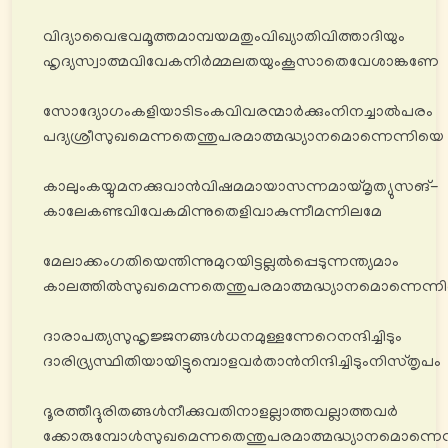
വിദ്യാവൈഭവമൂത്തമാമ്പയമതുംവിഖ്യാതിവിത്താദിയും
ഹൃദ്യസ്വാത്മവിവേകനിർമ്മലതയുംകൂസാതെവേശാങ്കണേ
സോദ്യോഗംകളിയാടിടംകവിവരന്മാർക്കുംനിനച്ചാൽപരം
പദ്യശ്രീസുഖമെന്നതെന്തുപരമാത്മദ്ധ്യാനമൊന്നെന്നിയെ
കാലുംകയ്യുമനക്കുവാൻവിഷമമായാസന്നമായ്മൃത്യുസങ്-
കാലേകണ്ടവിവേകമിന്നുതെളിവാകുന്നീമന്നിലമേ
മേലാക്കംഗതിയെന്തിന്നുമുറയിട്ടല്ലൽപ്പെടുന്നന്ത്യമാം
കാലത്തിൽസുഖമെന്നതെന്തുപരമാത്മദ്ധ്യാനമൊന്നെന്ന
ദാരാപത്യസുഹൃജ്ജനങ്ങൾധനമുള്ളന്നേറെനന്ദിച്ചിടും
ദാരിദ്ര്യസ്ഥിതിയായിട്ടുമ്പൊളവർതാൻനിന്ദിച്ചിടുംനിസ്തൃപം
ദൂരത്തീദ്ദുരിതങ്ങൾനീക്കുവതിനാളല്ലാത്തവല്ലാത്തവർ
ക്കോരുമ്പോൾസുഖമെന്നതെന്തുപരമാത്മദ്ധ്യാനമൊന്നെ