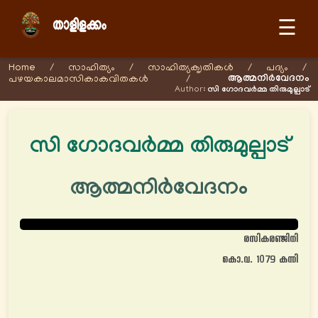
☰
Home
/
സാഹിത്യം
/
സാഹിത്യക‍ൃതികള്‍
/
പദ്യം
/
ആത്മനിര്‍വേദനം
പഴയകാലമാസികാകവിതകള്‍
/
Author:
സി ഗോദവർമ്മ തിരുമുല്പാട്
സി ഗോദവർമ്മ തിരുമുല്പാട്
ആത്മനിര്‍വേദനം
രസികരഞ്ജിനി
കൊ.വ. 1079 കന്നി