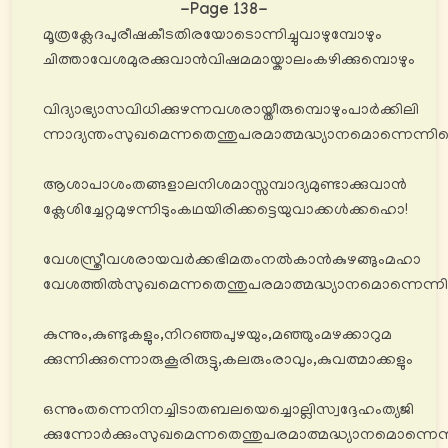
-Page 138-
മൂത്രക്ലേദപുരീഷകീടതിരയോടൊന്നിച്ചുവാഴുമ്പോഴും
ചിത്താവേശമുരക്കുവാൻവിഷമമായ്കാലംകഴിക്കുമ്പൊഴും
വിദ്യാഭ്യാസവിധിക്കുഴന്നവശരായ്തീരുമ്പൊഴുംപാർക്കിലി
ന്നാദ്യന്തംസുഖമെന്നതെന്തുപരമാത്മദ്ധ്യാനമൊന്നെന്നി
ആശാപാശംതങ്ങളാലനിശമാസ്സമ്പാദ്യമുണ്ടാക്കുവാൻ
ക്ലേശിച്ചേറ്റമുഴന്നിടുംകഥയിരിക്കട്ടെയുവാക്കൾക്കഹൊ!
വേശസ്ത്രീവശരായവർക്കഭിമതംനൽകാൻകുഴങ്ങുംമഹാ
വേശത്തിൽസുഖമെന്നതെന്തുപരമാത്മദ്ധ്യാനമൊന്നെന്ന
കുന്നും,കുണ്ടുകളും,നിറഞ്ഞപുഴയും,മഞ്ഞുംമഴക്കാറുമ
ക്കുന്നിക്കുന്നൊരുകൂരിരുട്ടു,കലരുംരാവും,കുവത്മാക്കളും
ഒന്നുംതന്നെനിനച്ചിടാതബലയെച്ചൊല്ലിസ്വദ്ദേഹംത്യജി
ക്കുന്നോർക്കുംസുഖമെന്നതെന്തുപരമാത്മദ്ധ്യാനമൊന്നെന