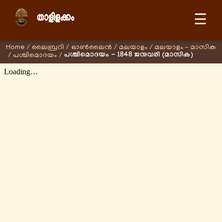
☰
Home
/
ലൈബ്രറി
/
ഓണ്‍ലൈന്‍
/
മലയാളം
/
മലയാളം - മാസിക
പശ്ചിമൊദയം - 1848 ജനുവരി (മാസിക)
/
പശ്ചിമൊദയം
/