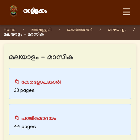
☰
Home
/
ലൈബ്രറി
/
ഓണ്‍ലൈന്‍
/
മലയാളം
/
മലയാളം - മാസിക
മലയാളം - മാസിക
📁 കേരളോപകാരി
33 pages
📁 പശ്ചിമൊദയം
44 pages