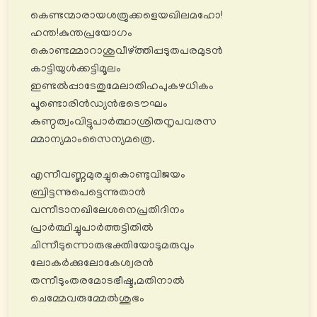
കെണ്ടന്മാരായശത്രുക്കളെയഖിലമഹോ!
ഹന്ത!കുന്തപ്രയോഗം
കൊണ്ടമ്മാറാശുവീഴ്ത്തിപ്പടുതപരമുടൻ
കാട്ടിയുൾക്കട്ടിമൂലം
ഇണ്ടൽപ്പാടേതുമേലാതിഹപുകഴധികം
പൂണ്ടൊരിൻഡ്യൻഭടൌഘം
കുണ്ഠത്വംവിട്ടുപാർത്ഥാശ്രിതനൃപവരസ
മ്മാന്യമാംസൈന്യമത്രെ.
എന്നീവണ്ണമുരച്ചുകൊണ്ടുവിജയം
ബ്രിട്ടന്നുപെട്ടെന്നുതാൻ
വന്നീടാനഖിലേശനെപ്രതിദിനം
പ്രാർത്ഥിച്ചുപാർത്തട്ടിതിൽ
ചിന്നീടുന്നൊരുഭക്തിയോടുമരുവും
ലോകർക്കുലോകേശ്വരൻ
തന്നീടുംതരമോടഭീഷ്ട,മതിനാൽ
ചെമ്മേവരുമ്മേൽശുഭം