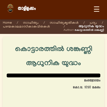
☰
Home
/
സാഹിത്യം
/
സാഹിത്യക‍ൃതികള്‍
/
പദ്യം
/
ആധുനിക യുദ്ധം
പഴയകാലമാസികാകവിതകള്‍
/
Author:
കൊട്ടാരത്തിൽ ശങ്കുണ്ണി
കൊട്ടാരത്തിൽ ശങ്കുണ്ണി
ആധുനിക യുദ്ധം
മംഗളോദയം
കൊ.വ. 1090 മകരം