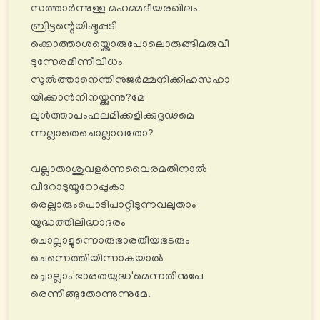
സത്താർന്നുള്ള മഹമ്മദീയരഖിലം
ബ്രിട്ടന്റെയിഷ്ടപ്പടി
ക്കൊത്താശയ്ക്കൊരുപോലൊരുങ്ങിമരുവീ
ടുന്നേരമിന്നീവിധം
സുൽത്താനെന്തിനുജർമ്മനിക്കിഹസഹാ
യിക്കാൻനിനയ്ക്കുന്നു?മേ
ലുൾത്താപംഫലമിക്കളിക്കുദൃഢമെ
ന്നല്ലാതെചൊല്ലാവതോ?
വല്ലാതാശുവളർന്നവൈരമതിനാൽ
വീറോടുയൂറോപ്പുകാ
രെല്ലാരുംപൊടിപാറ്റിടുന്നവലുതാം
യുദ്ധത്തിലിദ്ധാദരം
ചൊല്ലാളുന്നൊരുഭാരതീയഭടരും
ചെന്നെത്തിയിന്നാകയാൽ
ച്ചൊല്ലാം'ഭാരതയുദ്ധ'മെന്നതിനുപേ
രെന്നിങ്ങുതോന്നുന്നുമേ.