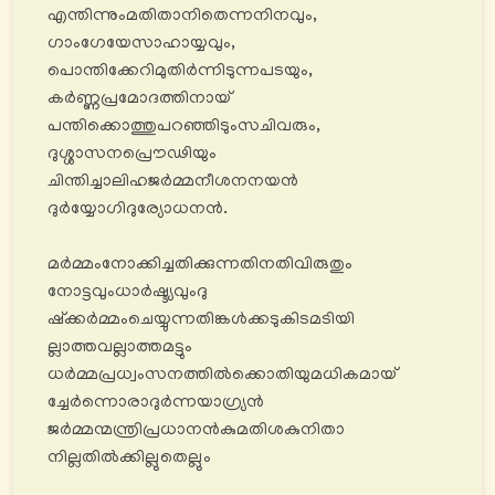
എന്തിന്നുംമതിതാനിതെന്നനിനവും,
ഗാംഗേയേസാഹായ്യവും,
പൊന്തിക്കേറിമുതിർന്നിടുന്നപടയും,
കർണ്ണപ്രമോദത്തിനായ്
പന്തിക്കൊത്തുപറഞ്ഞിടുംസചിവരും,
ദുശ്ശാസനപ്രൌഢിയും
ചിന്തിച്ചാലിഹജർമ്മനീശനനയൻ
ദുർയ്യോഗിദുര്യോധനൻ.
മർമ്മംനോക്കിച്ചതിക്കുന്നതിനതിവിരുതും
നോട്ടവുംധാർഷ്ട്യവുംദു
ഷ്ക്കർമ്മംചെയ്യുന്നതിങ്കൾക്കടുകിടമടിയി
ല്ലാത്തവല്ലാത്തമട്ടും
ധർമ്മപ്രധ്വംസനത്തിൽക്കൊതിയുമധികമായ്
ച്ചേർന്നൊരാദുർന്നയാഗ്ര്യൻ
ജർമ്മന്മന്ത്രിപ്രധാനൻകുമതിശകുനിതാ
നില്ലതിൽക്കില്ലുതെല്ലും