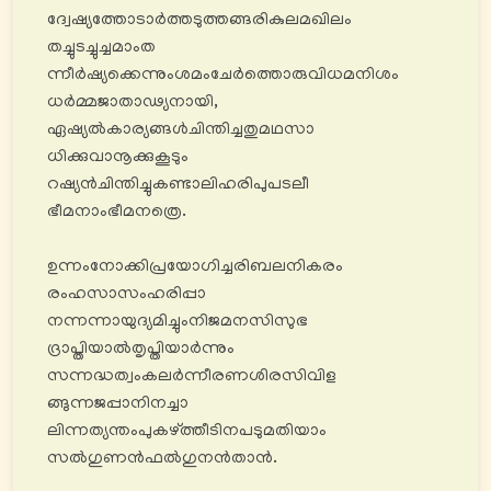
ദ്വേഷ്യത്തോടാർത്തടുത്തങ്ങരികുലമഖിലം
തച്ചുടച്ചുച്ചമാംത
ന്നീർഷ്യക്കെന്നുംശമംചേർത്തൊരുവിധമനിശം
ധർമ്മജാതാഢ്യനായി,
ഏഷ്യൽകാര്യങ്ങൾചിന്തിച്ചതുമഥസാ
ധിക്കുവാനൂക്കുകൂടും
റഷ്യൻചിന്തിച്ചുകണ്ടാലിഹരിപുപടലീ
ഭീമനാംഭീമനത്രെ.
ഉന്നംനോക്കിപ്രയോഗിച്ചരിബലനികരം
രംഹസാസംഹരിപ്പാ
നന്നന്നായുദ്യമിച്ചുംനിജമനസിസുഭ
ദ്രാപ്തിയാൽതൃപ്തിയാർന്നും
സന്നദ്ധത്വംകലർന്നീരണശിരസിവിള
ങ്ങുന്നജപ്പാനിനച്ചാ
ലിന്നത്യന്തംപുകഴ്ത്തീടിനപടുമതിയാം
സൽഗുണൻഫൽഗുനൻതാൻ.