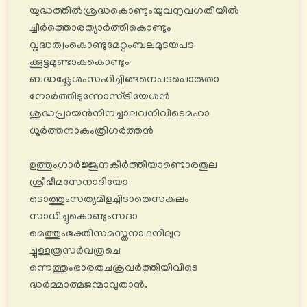
യുദ്ധത്തിൽശ്രദ്ധകൊണ്ടുംയുവനൃവഗതിയിൽ
ച്ചീർത്തൊരത്യാർത്തികൊണ്ടും
വൃദ്ധത്വംകൊണ്ടുമേറ്റംബലമുടയപട
ക്കൂട്ടമുണ്ടാകകൊണ്ടും
ബദ്ധക്ലേശംസഹിച്ചിങ്ങനെപടപൊരുതാ
നോർത്തിടുന്നോസ്ട്രിയേശൻ
ശുദ്ധപ്രായൻനിനച്ചാലവനിവിടെമഹാ
ധൂർത്തനാകുംത്രിഗർത്തൻ
ഉത്തുംഗാർജ്ജുനകീർത്തിയാണ്ടൊരതുല
ശ്രീഭീമസേനാദിയോ
ടൊത്തുംസത്യമിളച്ചിടാതെസകലം
സാധിച്ചുകൊണ്ടുംസദാ
മെത്തുംഭക്തിസമസ്തനാഥനിലുറ
ച്ചുള്ളത്രസർവത്രചെ
ന്നെത്തുംഭാരതചക്രവർത്തിയിവിടെ
ദ്ധർമ്മാത്മജന്മാവുതാൻ.