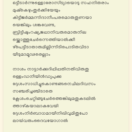
ഒട്ടീടാർന്നുള്ളൊരോസ്ട്ര്യായൊടു സഹനിതരാം
മുഷ്കെഴുംതുർക്കിയേയും
കിട്ടീജർമ്മന്നിദാനീംപരമൊരുതുണയാ
യെങ്കിലും ശങ്കവേണ്ട,
ബ്രിട്ടീഷുംറഷ്യ,ജപ്പാനിവരുമൊരുനില
യ്ക്കൊത്തുചേർന്നെത്തിയാൽക്കീ
ഴ്പെട്ടീടാതാരുമില്ലിന്നിടിപൊടിതവിടാ
യീടുമാമൂഢരെല്ലാം
നാശം നാട്ടാർക്കുദിപ്പിപ്പതിനതിവിരുതു
ള്ളെംഡനീയിൻഡ്യപുക്കു
ദ്ദേശംസാധിച്ചുകൊണ്ടങ്ങനെചിലദിവസം
സഞ്ചരിച്ചഞ്ചിടാതെ
ക്ലേശംചെറ്റിങ്ങുചേർത്തെങ്കിലുമതുകടലിൽ
ത്താഴ്കയാലാകവേയി
ദ്ദേശംനിർബാധമായീനിഖിവുമിതുപോ
ലായ്‍വരുംദൈവയോഗാൽ