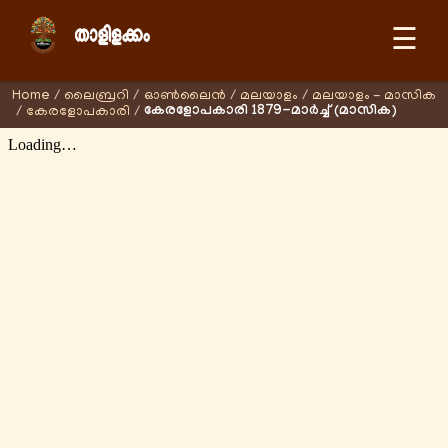
☰
Home
/
ലൈബ്രറി
/
ഓണ്‍ലൈന്‍
/
മലയാളം
/
മലയാളം - മാസിക
കേരളോപകാരി 1879-മാര്‍ച്ച് (മാസിക)
/
കേരളോപകാരി
/