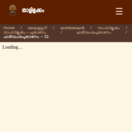
☰
Home
/
ലൈബ്രറി
/
ഓണ്‍ലൈന്‍
/
സംസ്കൃതം
/
സംസ്കൃതം - പുരാണം
/
ഹരിവംശപുരാണം
/
ഹരിവംശപുരാണം - 32