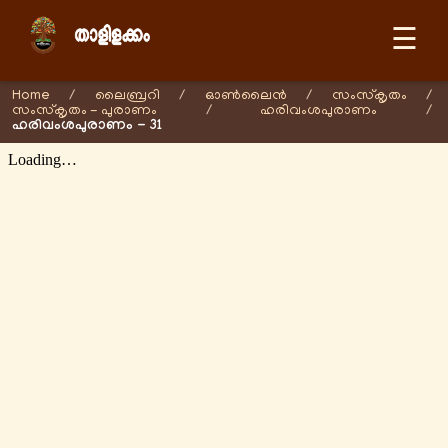
☰
Home
/
ലൈബ്രറി
/
ഓണ്‍ലൈന്‍
/
സംസ്കൃതം
/
സംസ്കൃതം - പുരാണം
/
ഹരിവംശപുരാണം
/
ഹരിവംശപുരാണം - 31