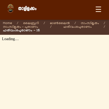
☰
Home
/
ലൈബ്രറി
/
ഓണ്‍ലൈന്‍
/
സംസ്കൃതം
/
സംസ്കൃതം - പുരാണം
/
ഹരിവംശപുരാണം
/
ഹരിവംശപുരാണം - 16