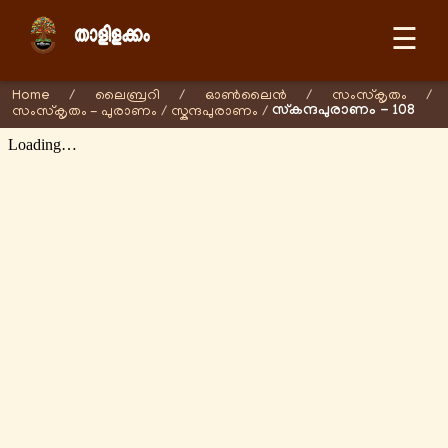
☰
Home
/
ലൈബ്രറി
/
ഓണ്‍ലൈന്‍
/
സംസ്കൃതം
/
സ്കന്ദപുരാണം - 108
സംസ്കൃതം - പുരാണം
/
സ്കന്ദപുരാണം
/