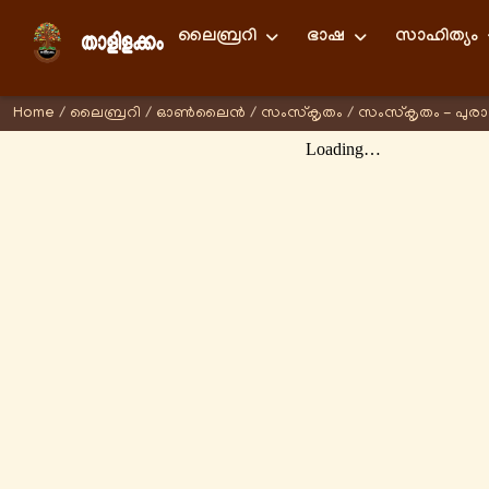
ലൈബ്രറി
ഭാഷ
സാഹിത്യം
Home
/
ലൈബ്രറി
/
ഓണ്‍ലൈന്‍
/
സംസ്കൃതം
/
സംസ്കൃതം - പുര