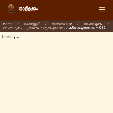
☰
Home
/
ലൈബ്രറി
/
ഓണ്‍ലൈന്‍
/
സംസ്കൃതം
/
സ്കന്ദപുരാണം - 082
സംസ്കൃതം - പുരാണം
/
സ്കന്ദപുരാണം
/