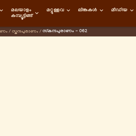
മലയാളം
മറ്റുള്ളവ
ലിങ്കുകള്‍
മീഡിയ
കമ്പ്യൂട്ടിങ്ങ്
സ്കന്ദപുരാണം - 062
ാണം
/
സ്കന്ദപുരാണം
/