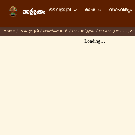
ലൈബ്രറി
ഭാഷ
സാഹിത്യം
Home
/
ലൈബ്രറി
/
ഓണ്‍ലൈന്‍
/
സംസ്കൃതം
/
സംസ്കൃതം - പുര