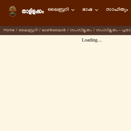
ലൈബ്രറി
ഭാഷ
സാഹിത്യം
Home
/
ലൈബ്രറി
/
ഓണ്‍ലൈന്‍
/
സംസ്കൃതം
/
സംസ്കൃതം - പുര