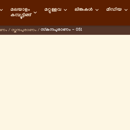
മലയാളം
മറ്റുള്ളവ
ലിങ്കുകള്‍
മീഡിയ
കമ്പ്യൂട്ടിങ്ങ്
സ്കന്ദപുരാണം - 051
ാണം
/
സ്കന്ദപുരാണം
/