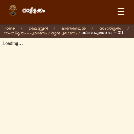
☰
Home
/
ലൈബ്രറി
/
ഓണ്‍ലൈന്‍
/
സംസ്കൃതം
/
സ്കന്ദപുരാണം - 011
സംസ്കൃതം - പുരാണം
/
സ്കന്ദപുരാണം
/