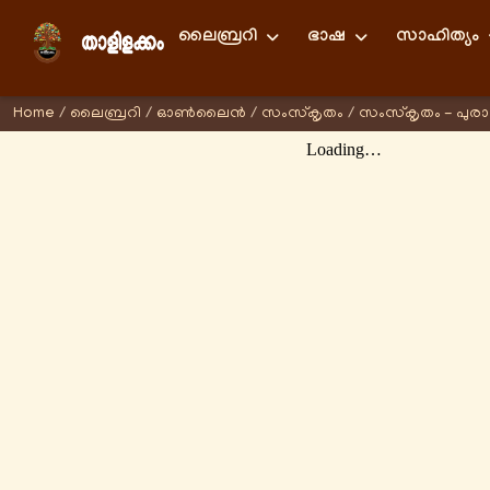
ലൈബ്രറി
ഭാഷ
സാഹിത്യം
Home
/
ലൈബ്രറി
/
ഓണ്‍ലൈന്‍
/
സംസ്കൃതം
/
സംസ്കൃതം - പുര