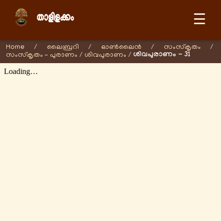
☰
Home
/
ലൈബ്രറി
/
ഓണ്‍ലൈന്‍
/
സംസ്കൃതം
/
ശിവപുരാണം - 31
സംസ്കൃതം - പുരാണം
/
ശിവപുരാണം
/