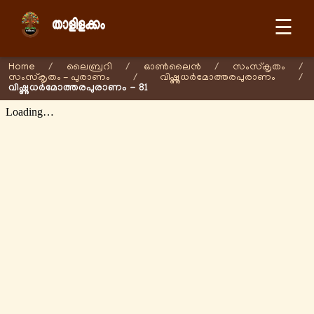
☰
Home
/
ലൈബ്രറി
/
ഓണ്‍ലൈന്‍
/
സംസ്കൃതം
/
സംസ്കൃതം - പുരാണം
/
വിഷ്ണുധർമോത്തരപുരാണം
/
വിഷ്ണുധർമോത്തരപുരാണം - 81