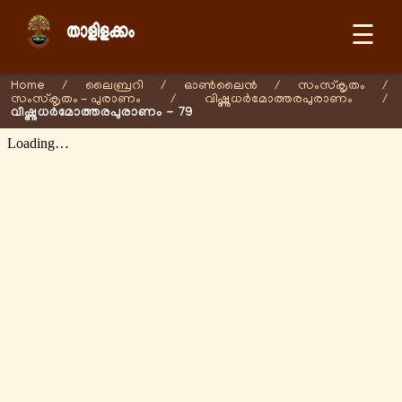
☰
Home
/
ലൈബ്രറി
/
ഓണ്‍ലൈന്‍
/
സംസ്കൃതം
/
സംസ്കൃതം - പുരാണം
/
വിഷ്ണുധർമോത്തരപുരാണം
/
വിഷ്ണുധർമോത്തരപുരാണം - 79