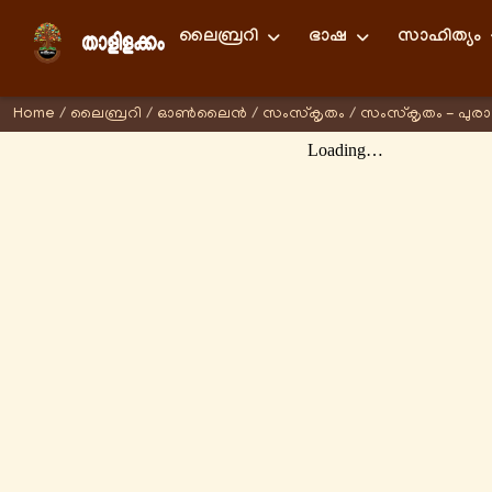
ലൈബ്രറി
ഭാഷ
സാഹിത്യം
Home
/
ലൈബ്രറി
/
ഓണ്‍ലൈന്‍
/
സംസ്കൃതം
/
സംസ്കൃതം - പുര