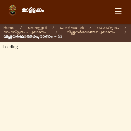
☰
Home
/
ലൈബ്രറി
/
ഓണ്‍ലൈന്‍
/
സംസ്കൃതം
/
സംസ്കൃതം - പുരാണം
/
വിഷ്ണുധർമോത്തരപുരാണം
/
വിഷ്ണുധർമോത്തരപുരാണം - 53