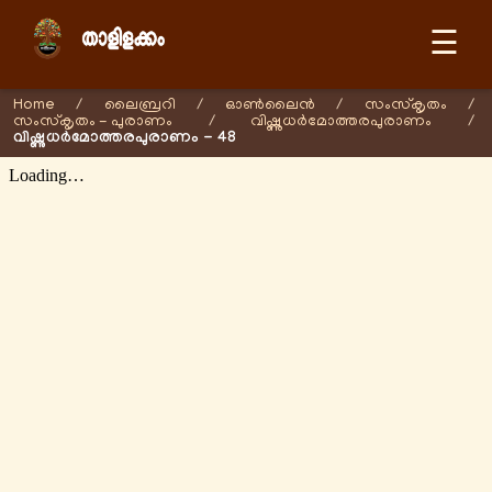
☰
Home
/
ലൈബ്രറി
/
ഓണ്‍ലൈന്‍
/
സംസ്കൃതം
/
സംസ്കൃതം - പുരാണം
/
വിഷ്ണുധർമോത്തരപുരാണം
/
വിഷ്ണുധർമോത്തരപുരാണം - 48