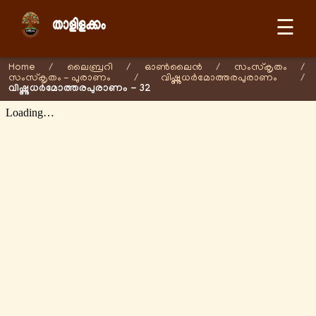
☰
Home
/
ലൈബ്രറി
/
ഓണ്‍ലൈന്‍
/
സംസ്കൃതം
/
സംസ്കൃതം - പുരാണം
/
വിഷ്ണുധർമോത്തരപുരാണം
/
വിഷ്ണുധർമോത്തരപുരാണം - 32