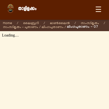
☰
Home
/
ലൈബ്രറി
/
ഓണ്‍ലൈന്‍
/
സംസ്കൃതം
/
ലിംഗപുരാണം - 07
സംസ്കൃതം - പുരാണം
/
ലിംഗപുരാണം
/