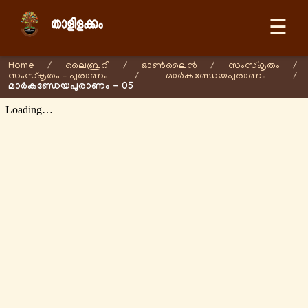
☰
Home
/
ലൈബ്രറി
/
ഓണ്‍ലൈന്‍
/
സംസ്കൃതം
/
സംസ്കൃതം - പുരാണം
/
മാർകണ്ഡേയപുരാണം
/
മാർകണ്ഡേയപുരാണം - 05