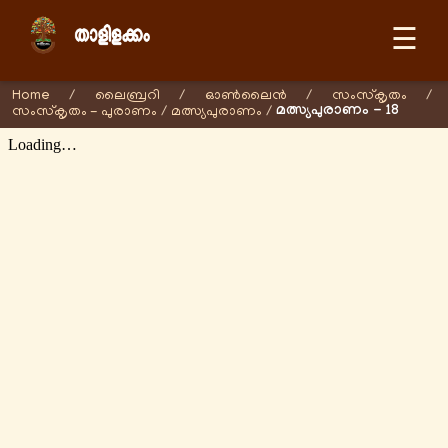
☰
Home
/
ലൈബ്രറി
/
ഓണ്‍ലൈന്‍
/
സംസ്കൃതം
/
മത്സ്യപുരാണം - 18
സംസ്കൃതം - പുരാണം
/
മത്സ്യപുരാണം
/