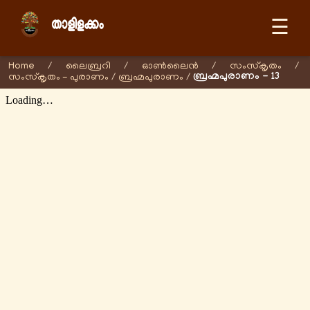
☰
Home
/
ലൈബ്രറി
/
ഓണ്‍ലൈന്‍
/
സംസ്കൃതം
/
ബ്രഹ്മപുരാണം - 13
സംസ്കൃതം - പുരാണം
/
ബ്രഹ്മപുരാണം
/