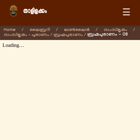
☰
Home
/
ലൈബ്രറി
/
ഓണ്‍ലൈന്‍
/
സംസ്കൃതം
/
ബ്രഹ്മപുരാണം - 08
സംസ്കൃതം - പുരാണം
/
ബ്രഹ്മപുരാണം
/