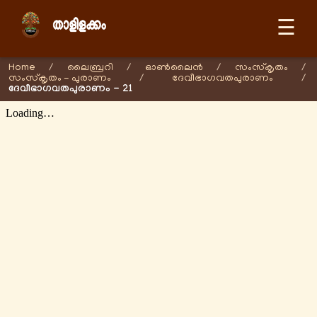
☰
Home
/
ലൈബ്രറി
/
ഓണ്‍ലൈന്‍
/
സംസ്കൃതം
/
സംസ്കൃതം - പുരാണം
/
ദേവീഭാഗവതപുരാണം
/
ദേവീഭാഗവതപുരാണം - 21