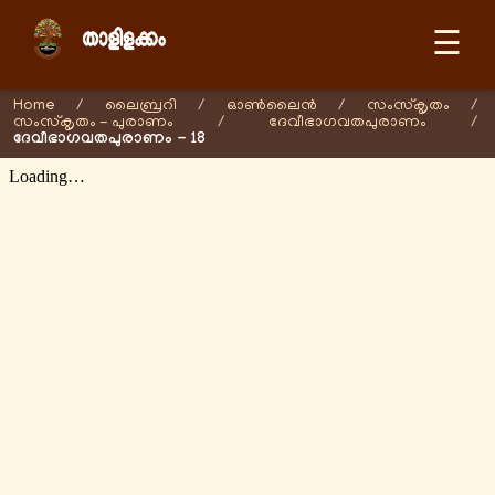
☰
Home
/
ലൈബ്രറി
/
ഓണ്‍ലൈന്‍
/
സംസ്കൃതം
/
സംസ്കൃതം - പുരാണം
/
ദേവീഭാഗവതപുരാണം
/
ദേവീഭാഗവതപുരാണം - 18